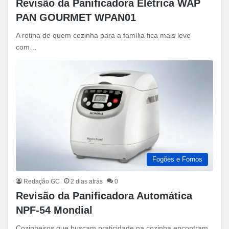
Revisão da Panificadora Elétrica WAP
PAN GOURMET WPAN01
A rotina de quem cozinha para a família fica mais leve
com…
Fogões e Fornos
Redação GC
2 dias atrás
0
Revisão da Panificadora Automática
NPF-54 Mondial
Cozinheiros que buscam praticidade na cozinha encontram