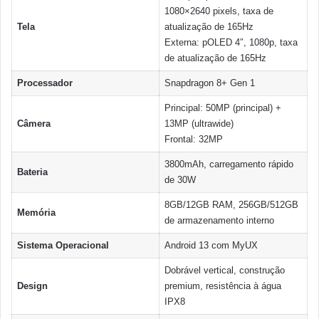
1080×2640 pixels, taxa de
Tela
atualização de 165Hz
Externa: pOLED 4″, 1080p, taxa
de atualização de 165Hz
Processador
Snapdragon 8+ Gen 1
Principal: 50MP (principal) +
Câmera
13MP (ultrawide)
Frontal: 32MP
3800mAh, carregamento rápido
Bateria
de 30W
8GB/12GB RAM, 256GB/512GB
Memória
de armazenamento interno
Sistema Operacional
Android 13 com MyUX
Dobrável vertical, construção
Design
premium, resistência à água
IPX8