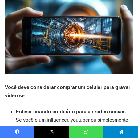
Você deve considerar comprar um celular para gravar
vídeo se:
Estiver criando conteúdo para as redes sociais:
Se você é um influencer, youtuber ou simplesmente
gosta de compartilhar seus momentos nas redes
sociais, um celular com boa câmera pode te ajudar a
Facebook
X
WhatsApp
Telegram