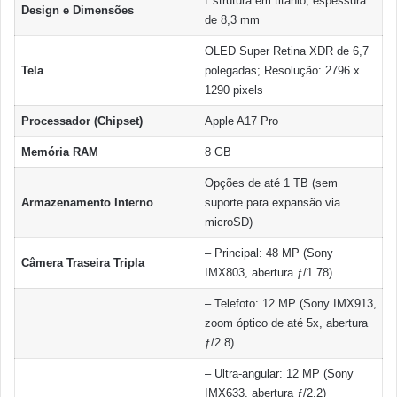
Estrutura em titânio, espessura
Design e Dimensões
de 8,3 mm
OLED Super Retina XDR de 6,7
Tela
polegadas; Resolução: 2796 x
1290 pixels
Processador (Chipset)
Apple A17 Pro
Memória RAM
8 GB
Opções de até 1 TB (sem
Armazenamento Interno
suporte para expansão via
microSD)
– Principal: 48 MP (Sony
Câmera Traseira Tripla
IMX803, abertura ƒ/1.78)
– Telefoto: 12 MP (Sony IMX913,
zoom óptico de até 5x, abertura
ƒ/2.8)
– Ultra-angular: 12 MP (Sony
IMX633, abertura ƒ/2.2)