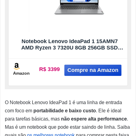
Notebook Lenovo IdeaPad 1 15AMN7
AMD Ryzen 3 7320U 8GB 256GB SSD
Windows 11 15.6″ – 82X5000MBR Cloud
Grey
R$ 3399
Amazon
O Notebook Lenovo IdeaPad 1 é uma linha de entrada
com foco em
portabilidade e baixo custo
. Ele é ideal
para tarefas básicas, mas
não espere alta performance
.
Mas é um notebook que pode estar saindo de linha. Saiba
quais são
os melhores notebook
para comprar nesta faixa