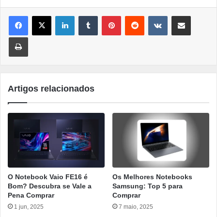
Linkedin
Tumblr
Pinterest
Reddit
VK
Compartilhar por e-mail
Imprimir
Artigos relacionados
O Notebook Vaio FE16 é
Os Melhores Notebooks
Bom? Descubra se Vale a
Samsung: Top 5 para
Pena Comprar
Comprar
1 jun, 2025
7 maio, 2025