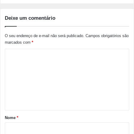
Deixe um comentário
O seu endereço de e-mail não será publicado.
Campos obrigatórios são
marcados com
*
C
o
m
e
n
t
á
r
Nome
*
i
o