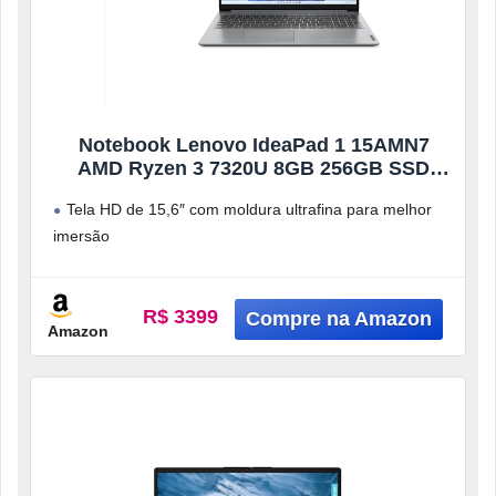
Notebook Lenovo IdeaPad 1 15AMN7
AMD Ryzen 3 7320U 8GB 256GB SSD
Windows 11 15.6″ – 82X5000MBR Cloud
Tela HD de 15,6″ com moldura ultrafina para melhor
Grey
imersão
Áudio estéreo Dolby Audio para som mais rico
Webcam HD,
R$ 3399
Amazon