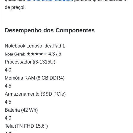
de preço!
Desempenho dos Componentes
Notebook Lenovo IdeaPad 1
★
★
★
★
★
4.3 / 5
Nota Geral:
★
Processador (i3-1315U)
4.0
Memória RAM (8 GB DDR4)
4.5
Armazenamento (SSD PCIe)
4.5
Bateria (42 Wh)
4.0
Tela (TN FHD 15,6")