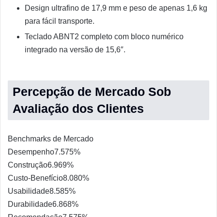
Design ultrafino de 17,9 mm e peso de apenas 1,6 kg
para fácil transporte.
Teclado ABNT2 completo com bloco numérico
integrado na versão de 15,6″.
Percepção de Mercado Sob
Avaliação dos Clientes
Benchmarks de Mercado
Desempenho
7.5
75%
Construção
6.9
69%
Custo-Benefício
8.0
80%
Usabilidade
8.5
85%
Durabilidade
6.8
68%