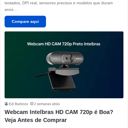
testados, DPI real, sensores precisos e modelos que duram
anos…
Compare aqui
Edi Barboza
2 semanas atrás
Webcam Intelbras HD CAM 720p é Boa?
Veja Antes de Comprar