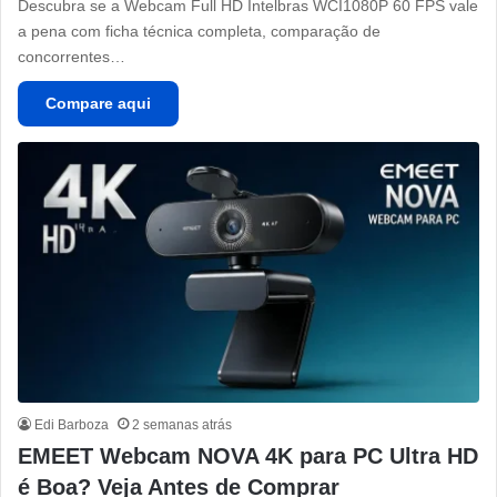
Descubra se a Webcam Full HD Intelbras WCI1080P 60 FPS vale
a pena com ficha técnica completa, comparação de
concorrentes…
Compare aqui
Edi Barboza
2 semanas atrás
EMEET Webcam NOVA 4K para PC Ultra HD
é Boa? Veja Antes de Comprar