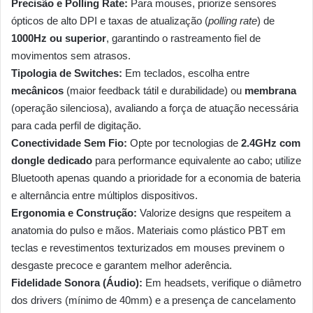
Precisão e Polling Rate:
Para mouses, priorize sensores
ópticos de alto DPI e taxas de atualização (
polling rate
) de
1000Hz ou superior
, garantindo o rastreamento fiel de
movimentos sem atrasos.
Tipologia de Switches:
Em teclados, escolha entre
mecânicos
(maior feedback tátil e durabilidade) ou
membrana
(operação silenciosa), avaliando a força de atuação necessária
para cada perfil de digitação.
Conectividade Sem Fio:
Opte por tecnologias de
2.4GHz com
dongle dedicado
para performance equivalente ao cabo; utilize
Bluetooth apenas quando a prioridade for a economia de bateria
e alternância entre múltiplos dispositivos.
Ergonomia e Construção:
Valorize designs que respeitem a
anatomia do pulso e mãos. Materiais como plástico PBT em
teclas e revestimentos texturizados em mouses previnem o
desgaste precoce e garantem melhor aderência.
Fidelidade Sonora (Áudio):
Em headsets, verifique o diâmetro
dos drivers (mínimo de 40mm) e a presença de cancelamento