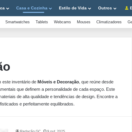
ica
Casa e Cozinha
Estilo de Vida
Outros
E
Smartwatches
Tablets
Webcams
Mouses
Climatizadores
Ge
ão
m este inventário de
Móveis e Decoração
, que reúne desde
amentais que definem a personalidade de cada espaço. Este
eriais de alta qualidade e tendências de design. Encontre a
isticados e perfeitamente equilibrados.
Redação GC
9 out, 2025