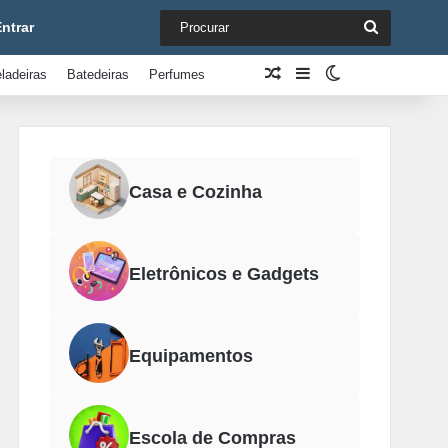
Procurar
ntrar
Artigo aleatório
Barra Lateral
Switch skin
ladeiras
Batedeiras
Perfumes
Casa e Cozinha
Eletrônicos e Gadgets
Equipamentos
Escola de Compras