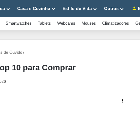
ica
Casa e Cozinha
Estilo de Vida
Outros
E
Smartwatches
Tablets
Webcams
Mouses
Climatizadores
Ge
s de Ouvido
/
Top 10 para Comprar
2026