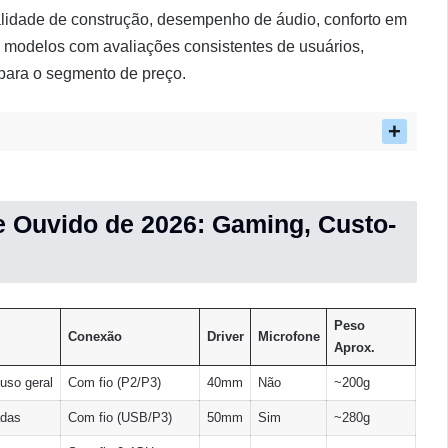
lidade de construção, desempenho de áudio, conforto em
s modelos com avaliações consistentes de usuários,
para o segmento de preço.
e Ouvido de 2026: Gaming, Custo-
Peso
Conexão
Driver
Microfone
Aprox.
uso geral
Com fio (P2/P3)
40mm
Não
~200g
das
Com fio (USB/P3)
50mm
Sim
~280g