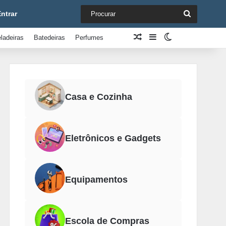
Procurar
ntrar
Artigo aleatório
Barra Lateral
Switch skin
ladeiras
Batedeiras
Perfumes
Casa e Cozinha
Eletrônicos e Gadgets
Equipamentos
Escola de Compras