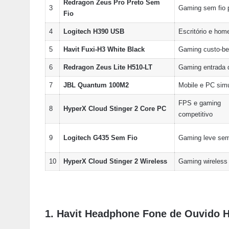
Redragon Zeus Pro Preto Sem
3
Gaming sem fio
Fio
4
Logitech H390 USB
Escritório e home
5
Havit Fuxi-H3 White Black
Gaming custo-be
6
Redragon Zeus Lite H510-LT
Gaming entrada d
7
JBL Quantum 100M2
Mobile e PC sim
FPS e gaming
8
HyperX Cloud Stinger 2 Core PC
competitivo
9
Logitech G435 Sem Fio
Gaming leve sem
10
HyperX Cloud Stinger 2 Wireless
Gaming wireless 
1. Havit Headphone Fone de Ouvido 