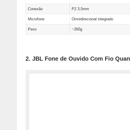
Conexão
P2 3,5mm
Microfone
Omnidirecional integrado
Peso
~260g
2. JBL Fone de Ouvido Com Fio Qua