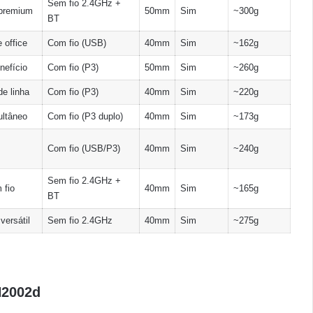
Sem fio 2.4GHz +
 premium
50mm
Sim
~300g
BT
 office
Com fio (USB)
40mm
Sim
~162g
nefício
Com fio (P3)
50mm
Sim
~260g
e linha
Com fio (P3)
40mm
Sim
~220g
ultâneo
Com fio (P3 duplo)
40mm
Sim
~173g
Com fio (USB/P3)
40mm
Sim
~240g
Sem fio 2.4GHz +
 fio
40mm
Sim
~165g
BT
versátil
Sem fio 2.4GHz
40mm
Sim
~275g
H2002d