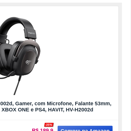
002d, Gamer, com Microfone, Falante 53mm,
m XBOX ONE e PS4, HAVIT, HV-H2002d
-35%
R$ 189.9