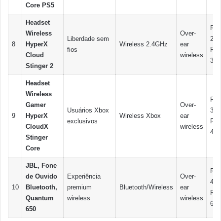
Core PS5
Headset
R$
Wireless
Over-
Liberdade sem
280
8
HyperX
Wireless 2.4GHz
ear
fios
R$
Cloud
wireless
350
Stinger 2
Headset
Wireless
R$
Gamer
Over-
Usuários Xbox
300
9
HyperX
Wireless Xbox
ear
exclusivos
R$
CloudX
wireless
400
Stinger
Core
JBL, Fone
R$
de Ouvido
Experiência
Over-
450
10
Bluetooth,
premium
Bluetooth/Wireless
ear
R$
Quantum
wireless
wireless
600
650