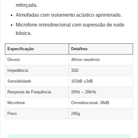
reforçada.
Almofadas com isolamento acústico aprimorado.
Microfone omnidirecional com supressão de ruído
básica.
Especificação
Detalhes
Drivers
40mm neodímio
Impedância
32Ω
Sensibilidade
103dB ±3dB
Resposta de Frequência
20Hz – 20kHz
Microfone
Omnidirecional -38dB
Peso
245g