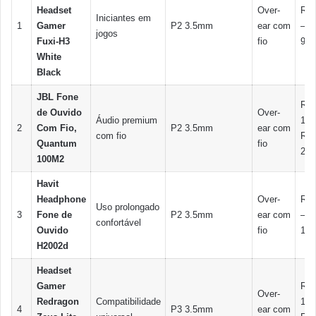
Headset
Over-
R$ 
Iniciantes em
1
Gamer
P2 3.5mm
ear com
– R
jogos
Fuxi-H3
fio
90
White
Black
JBL Fone
R$
de Ouvido
Over-
Áudio premium
150
2
Com Fio,
P2 3.5mm
ear com
com fio
R$
Quantum
fio
220
100M2
Havit
Headphone
Over-
R$ 
Uso prolongado
3
Fone de
P2 3.5mm
ear com
– R
confortável
Ouvido
fio
100
H2002d
Headset
Gamer
R$
Over-
Redragon
Compatibilidade
110
4
P3 3.5mm
ear com