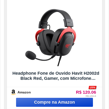
Headphone Fone de Ouvido Havit H2002d
Black Red, Gamer, com Microfone
Destacável, Falante 53mm, Plug 3, 5mm:
-20%
compatível com XBOX ONE e PS4, HAVIT,
R$ 120.06
Amazon
HV-H2002d Cor Preto e Vermelho, HV-
R$ 150.9
H2002d