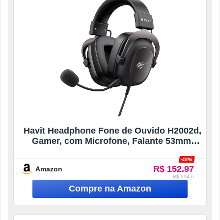
Havit Headphone Fone de Ouvido H2002d,
Gamer, com Microfone, Falante 53mm,
Plug 3, 5mm: compatível com XBOX ONE
-48%
e PS4, HAVIT, HV-H2002d
R$ 152.97
Amazon
R$ 294.6