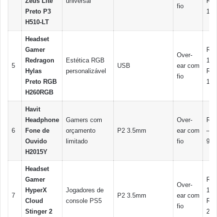
Zeus Lite
universal
R$
fio
Preto P3
160
H510-LT
Headset
Gamer
R$
Over-
Redragon
Estética RGB
130
5
USB
ear com
Hylas
personalizável
R$
fio
Preto RGB
180
H260RGB
Havit
Headphone
Gamers com
Over-
R$ 
6
Fone de
orçamento
P2 3.5mm
ear com
– R
Ouvido
limitado
fio
95
H2015Y
Headset
Gamer
R$
Over-
HyperX
Jogadores de
180
7
P2 3.5mm
ear com
Cloud
console PS5
R$
fio
Stinger 2
250