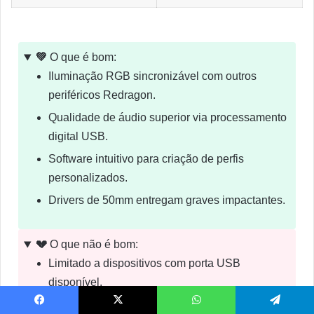
💚
O que é bom:
Iluminação RGB sincronizável com outros
periféricos Redragon.
Qualidade de áudio superior via processamento
digital USB.
Software intuitivo para criação de perfis
personalizados.
Drivers de 50mm entregam graves impactantes.
💔
O que não é bom:
Limitado a dispositivos com porta USB
disponível.
Peso adicional da iluminação pode causar
Facebook
X
WhatsApp
Telegram