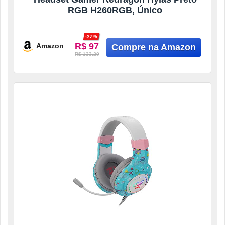
RGB H260RGB, Único
-27%
R$ 97
Amazon
R$ 133.29