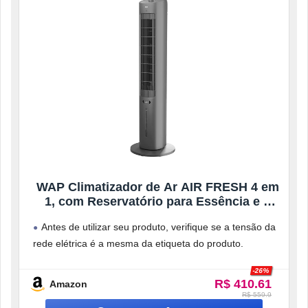
WAP Climatizador de Ar AIR FRESH 4 em
1, com Reservatório para Essência e 3
Níveis de Velocidades, Baixo Ruído, 90W
Antes de utilizar seu produto, verifique se a tensão da
127V
rede elétrica é a mesma da etiqueta do produto.
Antes
-26%
R$ 410.61
Amazon
R$ 559.9