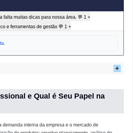
a falta muitas dicas para nossa área.
💬 1
+
ico e ferramentas de gestão
💬 1
+
ta
.
ssional e Qual é Seu Papel na
re a demanda interna da empresa e o mercado de
isição de produtos: envolve planejamento, análise de