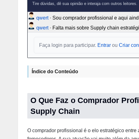
Tire dúvidas, dê sua opinião e interaja com outros leitores.
qwert
·
Sou comprador profissional e aqui aind
qwert
·
Falta mais sobre Supply chain estratég
Faça login para participar.
Entrar
ou
Criar con
Índice do Conteúdo
O Que Faz o Comprador Profi
Supply Chain
O comprador profissional é o elo estratégico ent
fornecedores. A sua atuação vai muito além da aqu