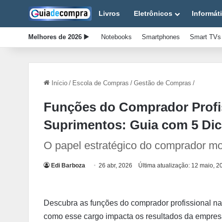
Livros
Eletrônicos
Informát
Melhores de 2026 ▶️
Notebooks
Smartphones
Smart TVs
Início
/
Escola de Compras
/
Gestão de Compras
/
Funções do Comprador Profis
Suprimentos: Guia com 5 Di
O papel estratégico do comprador mo
Edi Barboza
26 abr, 2026
Última atualização: 12 maio, 2
Descubra as funções do comprador profissional na 
como esse cargo impacta os resultados da empres