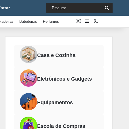
Procurar
ntrar
Artigo aleatório
Barra Lateral
Switch skin
ladeiras
Batedeiras
Perfumes
Casa e Cozinha
Eletrônicos e Gadgets
Equipamentos
Escola de Compras