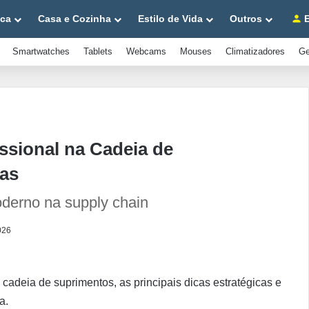
ica
Casa e Cozinha
Estilo de Vida
Outros
E
Smartwatches
Tablets
Webcams
Mouses
Climatizadores
Ge
sional na Cadeia de
cas
derno na supply chain
026
cadeia de suprimentos, as principais dicas estratégicas e
a.