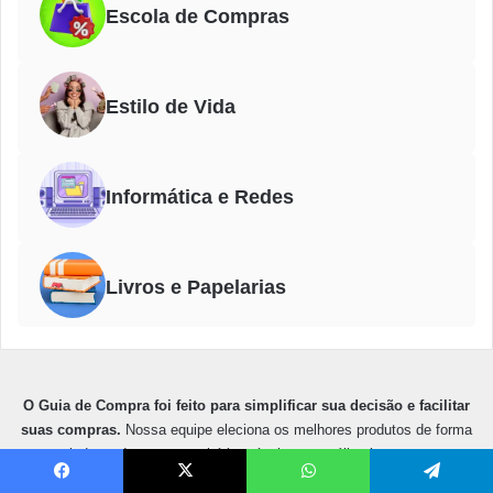
Escola de Compras
Estilo de Vida
Informática e Redes
Livros e Papelarias
O Guia de Compra foi feito para simplificar sua decisão e facilitar
suas compras.
Nossa equipe eleciona os melhores produtos de forma
independente, com critérios técnicos e análise honesta.
Facebook
X
WhatsApp
Telegram