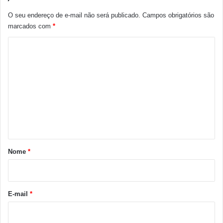
O seu endereço de e-mail não será publicado.
Campos obrigatórios são
marcados com
*
C
o
m
e
n
t
á
r
Nome
*
i
o
*
E-mail
*