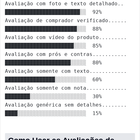
Avaliação com foto e texto detalhado..   
████████████████████████░░  92%
Avaliação de comprador verificado......  
███████████████████████░░░  88%
Avaliação com vídeo do produto.........  
██████████████████████░░░░  85%
Avaliação com prós e contras...........  
█████████████████████░░░░░  80%
Avaliação somente com texto............  
████████████████░░░░░░░░░░  60%
Avaliação somente com nota.............  
████████░░░░░░░░░░░░░░░░░░  30%
Avaliação genérica sem detalhes........  
████░░░░░░░░░░░░░░░░░░░░░░  15%