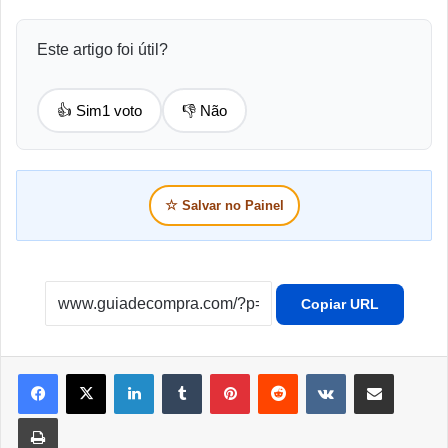
Este artigo foi útil?
👍 Sim
1 voto
👎 Não
☆
Salvar no Painel
Copiar URL
Linkedin
Tumblr
Pinterest
Reddit
VK
Compartilhar por e-mail
Imprimir