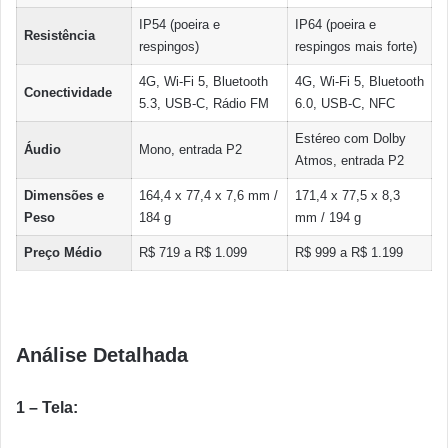
IP54 (poeira e
IP64 (poeira e
Resistência
respingos)
respingos mais forte)
4G, Wi-Fi 5, Bluetooth
4G, Wi-Fi 5, Bluetooth
Conectividade
5.3, USB-C, Rádio FM
6.0, USB-C, NFC
Estéreo com Dolby
Áudio
Mono, entrada P2
Atmos, entrada P2
Dimensões e
164,4 x 77,4 x 7,6 mm /
171,4 x 77,5 x 8,3
Peso
184 g
mm / 194 g
Preço Médio
R$ 719 a R$ 1.099
R$ 999 a R$ 1.199
Análise Detalhada
1 – Tela: