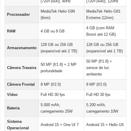
(720×1600), 90Hz
(720×1640), 120Hz
MediaTek Helio G99
MediaTek Helio G81
Processador
(6nm)
Extreme (12nm)
4 GB (com RAM
RAM
4 GB ou 8 GB
Boost até 12 GB)
128 GB ou 256 GB
128 GB ou 256 GB
Armazenamento
(expansível até 2 TB)
(expansível até 1 TB)
50 MP (f/1.8) +
50 MP (f/1.8) + 2 MP
Câmera Traseira
sensor de luz
profundidade
ambiente
Câmera Frontal
8 MP (f/2.0)
8 MP (f/2.0)
Vídeo
Full HD 30 fps
Full HD 30 fps
5.000 mAh,
5.200 mAh,
Bateria
carregamento 25W
carregamento 10W
Sistema
Android 15 + One UI 7
Android 15 + Hello UX
Operacional