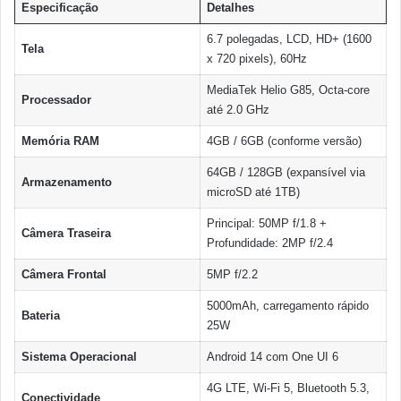
Especificação
Detalhes
6.7 polegadas, LCD, HD+ (1600
Tela
x 720 pixels), 60Hz
MediaTek Helio G85, Octa-core
Processador
até 2.0 GHz
Memória RAM
4GB / 6GB (conforme versão)
64GB / 128GB (expansível via
Armazenamento
microSD até 1TB)
Principal: 50MP f/1.8 +
Câmera Traseira
Profundidade: 2MP f/2.4
Câmera Frontal
5MP f/2.2
5000mAh, carregamento rápido
Bateria
25W
Sistema Operacional
Android 14 com One UI 6
4G LTE, Wi-Fi 5, Bluetooth 5.3,
Conectividade