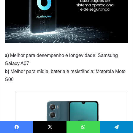
a)
Melhor para desempenho e longevidade: Samsung
Galaxy A07
b)
Melhor para mídia, bateria e resistência: Motorola Moto
G06
Facebook
X
WhatsApp
Telegram