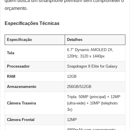
quem busca um smartphone premium sem comprometer o
orçamento.
Especificações Técnicas
Especificação
Detalhes
6.7″ Dynamic AMOLED 2X,
Tela
120Hz, 3120 x 1440px
Processador
Snapdragon 8 Elite for Galaxy
RAM
12GB
Armazenamento
256GB/512GB
Tripla: 50MP (principal) + 12MP
Câmera Traseira
(ultra-wide) + 10MP (telephoto
3x)
Câmera Frontal
12MP
4900mAh com carregamento