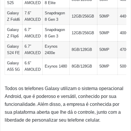
S25
AMOLED
8 Elite
Galaxy
7.6″
Snapdragon
12GB/256GB
50MP
4400
Z Fold6
AMOLED
8 Gen 3
Galaxy
6.7″
Snapdragon
12GB/256GB
50MP
4000
Z Flip6
AMOLED
8 Gen 3
Galaxy
6.7″
Exynos
8GB/128GB
50MP
4700
S24 FE
AMOLED
2400e
Galaxy
6.6″
Exynos 1480
8GB/128GB
50MP
5000
A55 5G
AMOLED
Todos os telefones Galaxy utilizam o sistema operacional
Android, que é poderoso e versátil, conhecido por sua
funcionalidade. Além disso, a empresa é conhecida por
sua plataforma aberta que lhe dá o controle, junto com a
liberdade de personalizar seu telefone celular.