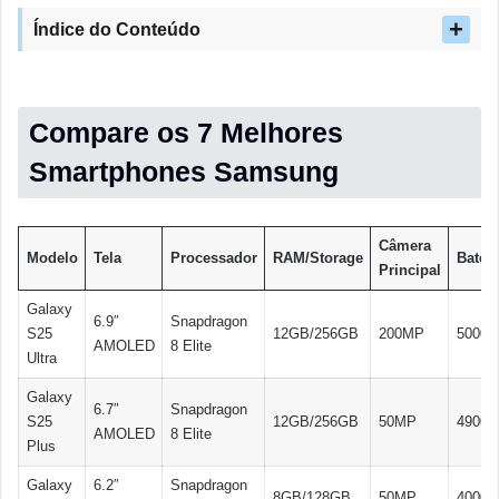
Índice do Conteúdo
Compare os 7 Melhores
Smartphones Samsung
Câmera
Modelo
Tela
Processador
RAM/Storage
Bateri
Principal
Galaxy
6.9″
Snapdragon
S25
12GB/256GB
200MP
5000
AMOLED
8 Elite
Ultra
Galaxy
6.7″
Snapdragon
S25
12GB/256GB
50MP
4900
AMOLED
8 Elite
Plus
Galaxy
6.2″
Snapdragon
8GB/128GB
50MP
4000