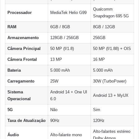
Qualcomm
Processador
MediaTek Helio G99
Snapdragon 695 5G
RAM
6GB / 8GB
8GB / 12GB
Armazenamento
128GB / 256GB
256GB
Câmera Principal
50 MP (f/1.8)
50 MP (f/1.88) + OIS
Câmera Frontal
13 MP
16 MP
Bateria
5.000 mAh
5.000 mAh
Carregamento
25W
30W (TurboPower)
Sistema
Android 14 + One UI
Android 13 + MyUX
Operacional
6.0
5G
Não
Sim
Taxa de Atualização
90Hz
120Hz
Alto-falantes estéreo
Áudio
Alto-falante mono
Dolby Atmos