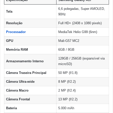
6,6 polegadas, Super AMOLED,
Tela
90Hz
Resolução
Full HD+ (2408 x 1080 pixels)
Processador
MediaTek Helio G99 (6nm)
GPU
Mali-G57 MC2
Memória RAM
6GB / 8GB
128GB / 256GB (expansível via
Armazenamento Interno
microSD)
Câmera Traseira Principal
50 MP (f/1.8)
Câmera Ultra-wide
8 MP (f/2.2)
Câmera Macro
2 MP (f/2.4)
Câmera Frontal
13 MP (f/2.2)
Bateria
5.000 mAh