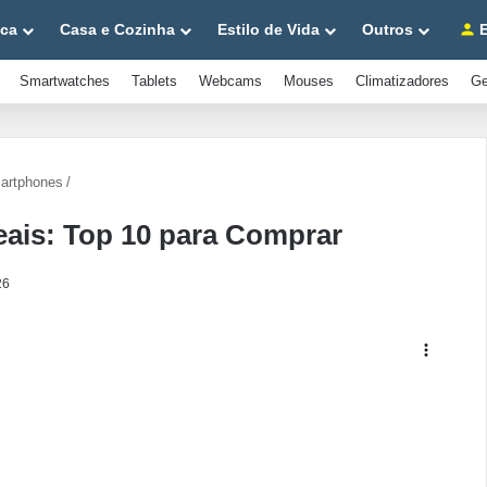
ica
Casa e Cozinha
Estilo de Vida
Outros
E
Smartwatches
Tablets
Webcams
Mouses
Climatizadores
Ge
artphones
/
eais: Top 10 para Comprar
26