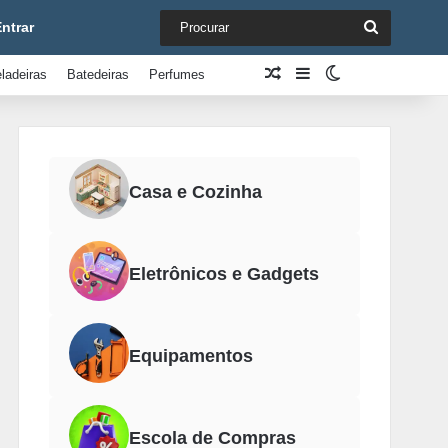
Procurar
ntrar
Artigo aleatório
Barra Lateral
Switch skin
ladeiras
Batedeiras
Perfumes
Casa e Cozinha
Eletrônicos e Gadgets
Equipamentos
Escola de Compras