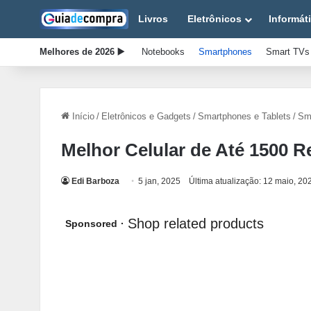
Livros
Eletrônicos
Informát
Melhores de 2026 ▶️
Notebooks
Smartphones
Smart TVs
Início
/
Eletrônicos e Gadgets
/
Smartphones e Tablets
/
Sm
Melhor Celular de Até 1500 R
Edi Barboza
5 jan, 2025
Última atualização: 12 maio, 20