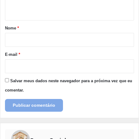
t
á
r
Nome
*
i
o
*
E-mail
*
Salvar meus dados neste navegador para a próxima vez que eu
comentar.