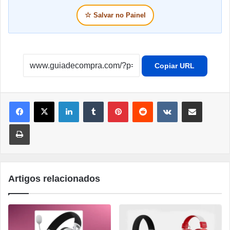
☆
Salvar no Painel
Copiar URL
Linkedin
Tumblr
Pinterest
Reddit
VK
Compartilhar por e-mail
Imprimir
Artigos relacionados