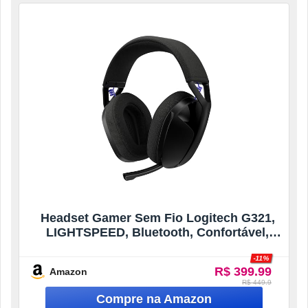
Headset Gamer Sem Fio Logitech G321,
LIGHTSPEED, Bluetooth, Confortável,
microfone 16 kHz, bateria de mais de 20
-11%
horas de duração. Compatível com PC,
R$ 399.99
Amazon
PS4, PS5, Nintendo Switch, Smartphone –
R$ 449.9
Preto