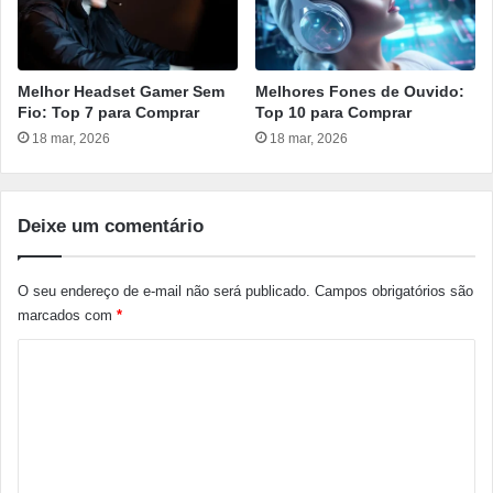
Melhor Headset Gamer Sem
Melhores Fones de Ouvido:
Fio: Top 7 para Comprar
Top 10 para Comprar
18 mar, 2026
18 mar, 2026
Deixe um comentário
O seu endereço de e-mail não será publicado.
Campos obrigatórios são
marcados com
*
C
o
m
e
n