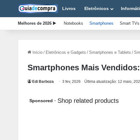
Livros
Eletrônicos
Informát
Melhores de 2026 ▶️
Notebooks
Smartphones
Smart TVs
Início
/
Eletrônicos e Gadgets
/
Smartphones e Tablets
/
Sm
Smartphones Mais Vendidos:
Edi Barboza
3 fev, 2026
Última atualização: 12 maio, 20