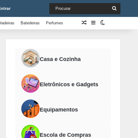
Procurar
ntrar
Artigo aleatório
Barra Lateral
Switch skin
ladeiras
Batedeiras
Perfumes
Casa e Cozinha
Eletrônicos e Gadgets
Equipamentos
Escola de Compras