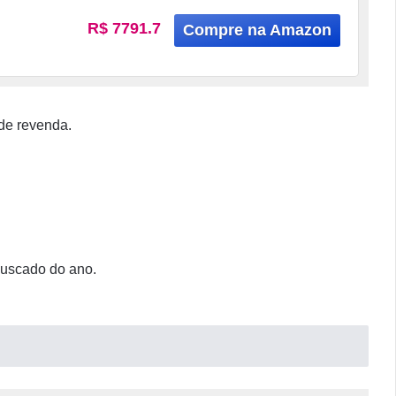
R$ 7791.7
 de revenda.
buscado do ano.