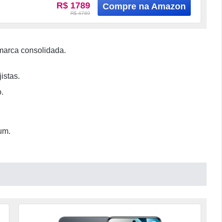
R$ 1789
R$ 4789
marca consolidada.
istas.
.
um.