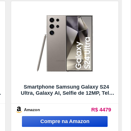
Smartphone Samsung Galaxy S24
Ultra, Galaxy AI, Selfie de 12MP, Tela
de 6.8″ 1-120Hz, 256GB, 12GB RAM –
Titânio Cinza (Seminovo)
R$ 4479
Amazon