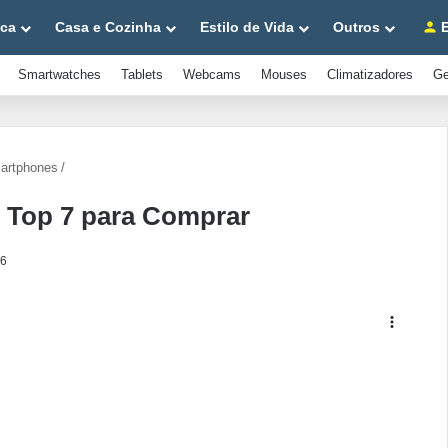
ica
Casa e Cozinha
Estilo de Vida
Outros
E
Smartwatches
Tablets
Webcams
Mouses
Climatizadores
Ge
artphones
/
 Top 7 para Comprar
26