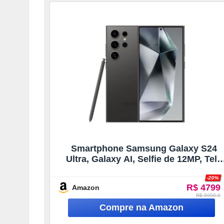
Smartphone Samsung Galaxy S24
Ultra, Galaxy AI, Selfie de 12MP, Tela
de 6.8″ 1-120Hz, 256GB, 12GB RAM –
-20%
Titânio Preto
R$ 4799
Amazon
R$ 5999.9