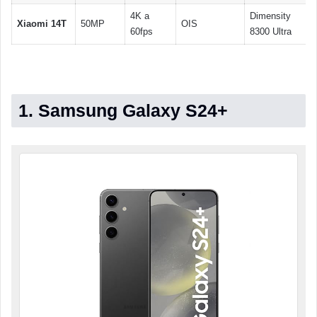
4K a
Dimensity
Xiaomi 14T
50MP
OIS
60fps
8300 Ultra
1. Samsung Galaxy S24+