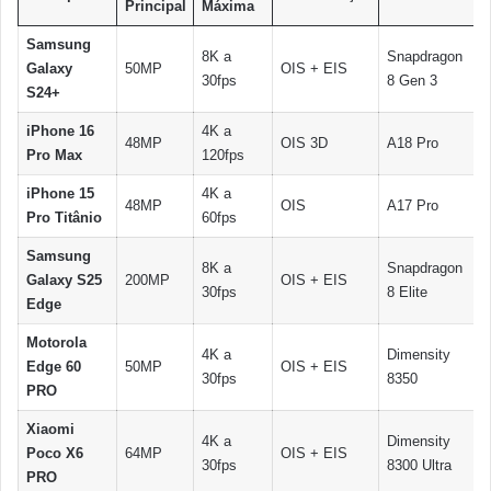
Principal
Máxima
Samsung
8K a
Snapdragon
Galaxy
50MP
OIS + EIS
30fps
8 Gen 3
S24+
iPhone 16
4K a
48MP
OIS 3D
A18 Pro
Pro Max
120fps
iPhone 15
4K a
48MP
OIS
A17 Pro
Pro Titânio
60fps
Samsung
8K a
Snapdragon
Galaxy S25
200MP
OIS + EIS
30fps
8 Elite
Edge
Motorola
4K a
Dimensity
Edge 60
50MP
OIS + EIS
30fps
8350
PRO
Xiaomi
4K a
Dimensity
Poco X6
64MP
OIS + EIS
30fps
8300 Ultra
PRO