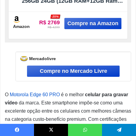
256GB 24GB (12GB RAM+12GB Ram
Boost) Tela Quad-Curve moto AI 50MP
Sony Camera ultrarresistencia militar IP68
-35%
+ IP69 – Violeta
R$ 2769
Amazon
R$ 4299
Mercadolivre
O
Motorola Edge 60 PRO
é o melhor
celular para gravar
vídeo
da marca. Este smartphone impõe-se como uma
excelente opção entre os celulares com melhores câmeras
na categoria custo-benefício premium. Com certificações
militares e sistema de câmeras Sony LYTIA, oferece
qualidade profissional a um preço mais acessível.
Facebook
X
WhatsApp
Telegram