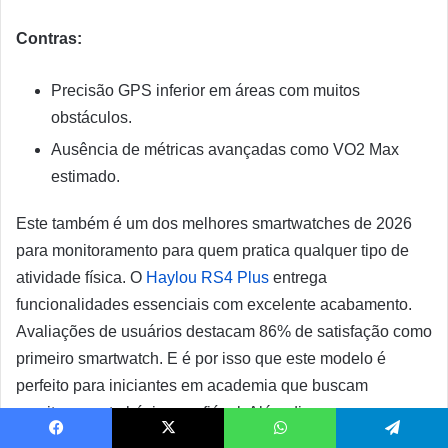
Contras:
Precisão GPS inferior em áreas com muitos
obstáculos.
Ausência de métricas avançadas como VO2 Max
estimado.
Este também é um dos melhores smartwatches de 2026
para monitoramento para quem pratica qualquer tipo de
atividade física. O
Haylou RS4 Plus
entrega
funcionalidades essenciais com excelente acabamento.
Avaliações de usuários destacam 86% de satisfação como
primeiro smartwatch. E é por isso que este modelo é
perfeito para iniciantes em academia que buscam
monitoramento básico confiável. Além disso, para quem
quer acompanhamento de progresso sem investimento
Facebook
X
WhatsApp
Telegram