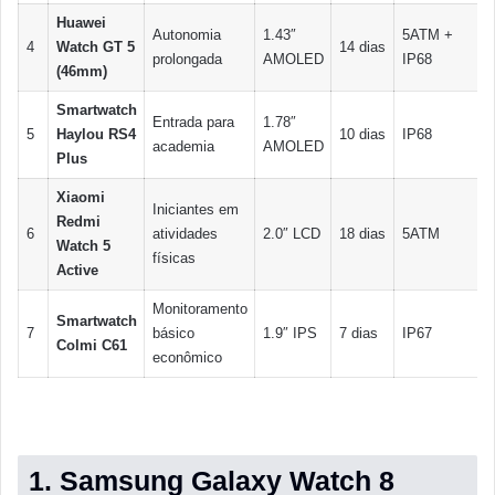
Huawei
Autonomia
1.43″
5ATM +
4
Watch GT 5
14 dias
prolongada
AMOLED
IP68
(46mm)
Smartwatch
Entrada para
1.78″
5
Haylou RS4
10 dias
IP68
academia
AMOLED
Plus
Xiaomi
Iniciantes em
Redmi
6
atividades
2.0″ LCD
18 dias
5ATM
Watch 5
físicas
Active
Monitoramento
Smartwatch
7
básico
1.9″ IPS
7 dias
IP67
Colmi C61
econômico
1. Samsung Galaxy Watch 8