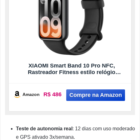
XIAOMI Smart Band 10 Pro NFC,
Rastreador Fitness estilo relógio
unissexo, ecrã AMOLED 1,74″, algoritmo
de sono melhorado, bateria de 21 dias,
Android e iOS, 150 modos, GNSS, 5ATM,
R$ 486
Amazon
preto
Teste de autonomia real
: 12 dias com uso moderado
e GPS ativado 3x/semana.