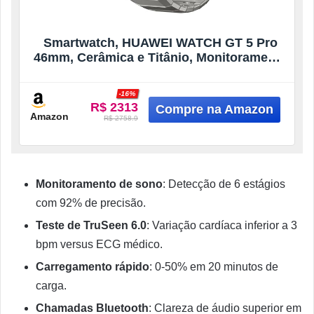
Smartwatch, HUAWEI WATCH GT 5 Pro
46mm, Cerâmica e Titânio, Monitoramento
Esportivo Profissional, Mapas de Campos
de Golfe, Até 2 Semanas de Bateria,
-16%
Compatível com iOS e Android, Titânio
R$ 2313
Amazon
R$ 2758.9
Monitoramento de sono
: Detecção de 6 estágios
com 92% de precisão.
Teste de TruSeen 6.0
: Variação cardíaca inferior a 3
bpm versus ECG médico.
Carregamento rápido
: 0-50% em 20 minutos de
carga.
Chamadas Bluetooth
: Clareza de áudio superior em