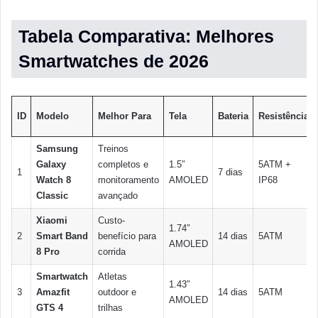
Tabela Comparativa: Melhores
Smartwatches de 2026
ID
Modelo
Melhor Para
Tela
Bateria
Resistência
Samsung
Treinos
Galaxy
completos e
1.5″
5ATM +
1
7 dias
Watch 8
monitoramento
AMOLED
IP68
Classic
avançado
Xiaomi
Custo-
1.74″
2
Smart Band
benefício para
14 dias
5ATM
AMOLED
8 Pro
corrida
Smartwatch
Atletas
1.43″
3
Amazfit
outdoor e
14 dias
5ATM
AMOLED
GTS 4
trilhas