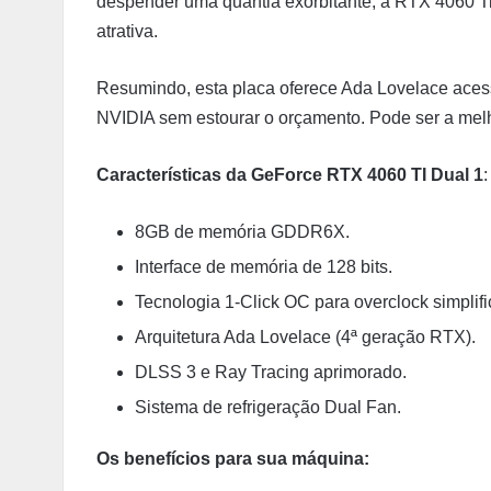
despender uma quantia exorbitante, a RTX 4060 Ti
atrativa.
Resumindo, esta placa oferece Ada Lovelace acessí
NVIDIA sem estourar o orçamento. Pode ser a me
Características da GeForce RTX 4060 TI Dual 1
:
8GB de memória GDDR6X.
Interface de memória de 128 bits.
Tecnologia 1-Click OC para overclock simplifi
Arquitetura Ada Lovelace (4ª geração RTX).
DLSS 3 e Ray Tracing aprimorado.
Sistema de refrigeração Dual Fan.
Os benefícios para sua máquina: