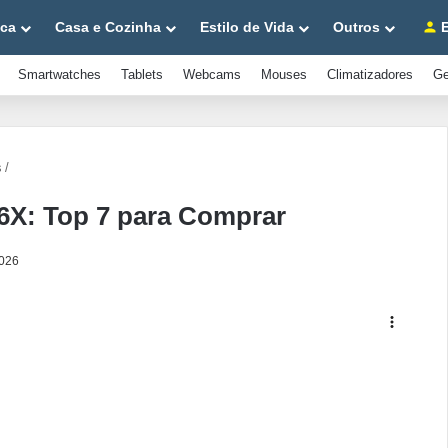
ica
Casa e Cozinha
Estilo de Vida
Outros
E
Smartwatches
Tablets
Webcams
Mouses
Climatizadores
Ge
s
/
6X: Top 7 para Comprar
2026