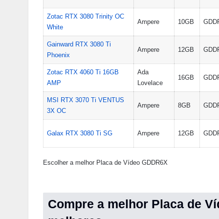
Zotac RTX 3080 Trinity OC
Ampere
10GB
GDD
White
Gainward RTX 3080 Ti
Ampere
12GB
GDD
Phoenix
Zotac RTX 4060 Ti 16GB
Ada
16GB
GDD
AMP
Lovelace
MSI RTX 3070 Ti VENTUS
Ampere
8GB
GDD
3X OC
Galax RTX 3080 Ti SG
Ampere
12GB
GDD
Escolher a melhor Placa de Vídeo GDDR6X
Compre a melhor Placa de Ví