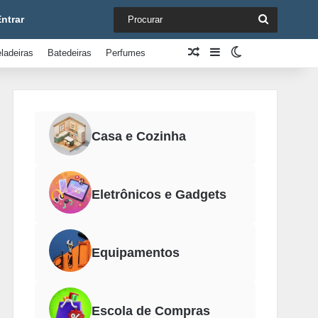
Procurar
ntrar
Artigo aleatório
Barra Lateral
Switch skin
ladeiras
Batedeiras
Perfumes
Casa e Cozinha
Eletrônicos e Gadgets
Equipamentos
Escola de Compras