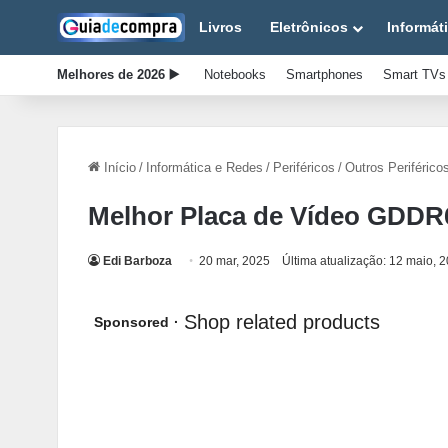
Livros
Eletrônicos
Informát
Melhores de 2026 ▶️
Notebooks
Smartphones
Smart TVs
Início
/
Informática e Redes
/
Periféricos
/
Outros Periférico
Melhor Placa de Vídeo GDDR
Edi Barboza
20 mar, 2025
Última atualização: 12 maio, 