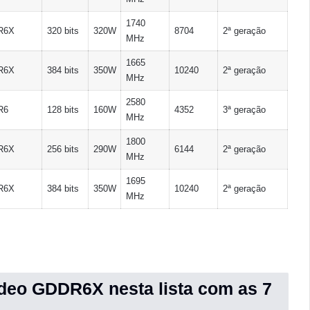
1740
R6X
320 bits
320W
8704
2ª geração
MHz
1665
R6X
384 bits
350W
10240
2ª geração
MHz
2580
R6
128 bits
160W
4352
3ª geração
MHz
1800
R6X
256 bits
290W
6144
2ª geração
MHz
1695
R6X
384 bits
350W
10240
2ª geração
MHz
deo GDDR6X nesta lista com as 7