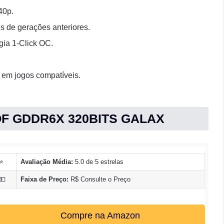
40p.
 de gerações anteriores.
gia 1-Click OC.
em jogos compatíveis.
OF GDDR6X 320BITS GALAX
⭐
Avaliação Média:
5.0 de 5 estrelas
💵
Faixa de Preço:
R$ Consulte o Preço
Compre na Amazon