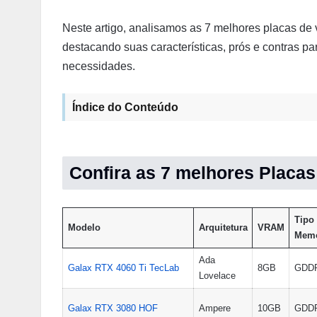
Neste artigo, analisamos as 7 melhores placas d
destacando suas características, prós e contras pa
necessidades.
Índice do Conteúdo
Confira as 7 melhores Placa
Tipo
Modelo
Arquitetura
VRAM
Memó
Ada
Galax RTX 4060 Ti TecLab
8GB
GDD
Lovelace
Galax RTX 3080 HOF
Ampere
10GB
GDD