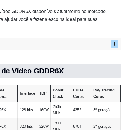
e vídeo GDDR6X disponíveis atualmente no mercado,
ra ajudar você a fazer a escolha ideal para suas
s de Vídeo GDDR6X
 de
Boost
CUDA
Ray Tracing
Interface
TDP
ria
Clock
Cores
Cores
2535
R6X
128 bits
160W
4352
3ª geração
MHz
1800
R6X
320 bits
320W
8704
2ª geração
MHz