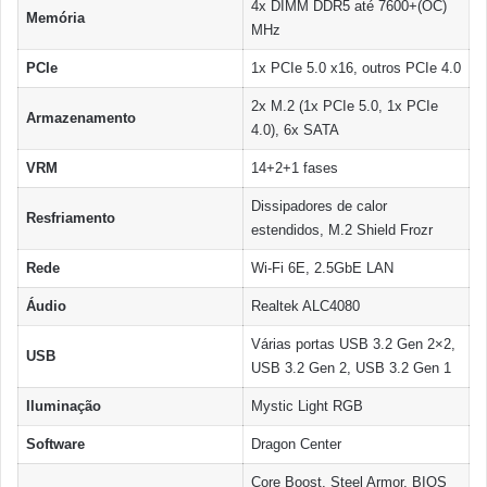
4x DIMM DDR5 até 7600+(OC)
Memória
MHz
PCIe
1x PCIe 5.0 x16, outros PCIe 4.0
2x M.2 (1x PCIe 5.0, 1x PCIe
Armazenamento
4.0), 6x SATA
VRM
14+2+1 fases
Dissipadores de calor
Resfriamento
estendidos, M.2 Shield Frozr
Rede
Wi-Fi 6E, 2.5GbE LAN
Áudio
Realtek ALC4080
Várias portas USB 3.2 Gen 2×2,
USB
USB 3.2 Gen 2, USB 3.2 Gen 1
Iluminação
Mystic Light RGB
Software
Dragon Center
Core Boost, Steel Armor, BIOS