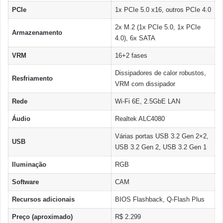
PCIe
1x PCIe 5.0 x16, outros PCIe 4.0
2x M.2 (1x PCIe 5.0, 1x PCIe
Armazenamento
4.0), 6x SATA
VRM
16+2 fases
Dissipadores de calor robustos,
Resfriamento
VRM com dissipador
Rede
Wi-Fi 6E, 2.5GbE LAN
Áudio
Realtek ALC4080
Várias portas USB 3.2 Gen 2×2,
USB
USB 3.2 Gen 2, USB 3.2 Gen 1
Iluminação
RGB
Software
CAM
Recursos adicionais
BIOS Flashback, Q-Flash Plus
Preço (aproximado)
R$ 2.299