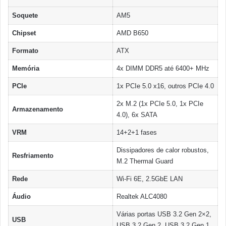
Soquete
AM5
Chipset
AMD B650
Formato
ATX
Memória
4x DIMM DDR5 até 6400+ MHz
PCIe
1x PCIe 5.0 x16, outros PCIe 4.0
2x M.2 (1x PCIe 5.0, 1x PCIe
Armazenamento
4.0), 6x SATA
VRM
14+2+1 fases
Dissipadores de calor robustos,
Resfriamento
M.2 Thermal Guard
Rede
Wi-Fi 6E, 2.5GbE LAN
Áudio
Realtek ALC4080
Várias portas USB 3.2 Gen 2×2,
USB
USB 3.2 Gen 2, USB 3.2 Gen 1