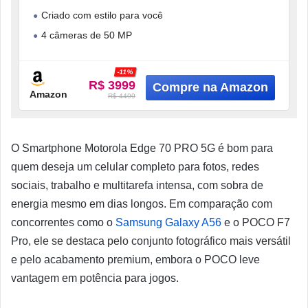
Boost), 4 câmeras de 50MP, Tela 1.5K
Criado com estilo para você
extreme AMOLED 144Hz, Bateria 6500
mAh, IP68/IP69 – Madeira
4 câmeras de 50 MP
A maior bateria da categoria*
-11%
Brilho e fluidez à máxima
R$ 3999
Amazon
R$ 4499
O Smartphone Motorola Edge 70 PRO 5G é bom para
quem deseja um celular completo para fotos, redes
sociais, trabalho e multitarefa intensa, com sobra de
energia mesmo em dias longos. Em comparação com
concorrentes como o
Samsung Galaxy A56
e o POCO F7
Pro, ele se destaca pelo conjunto fotográfico mais versátil
e pelo acabamento premium, embora o POCO leve
vantagem em potência para jogos.