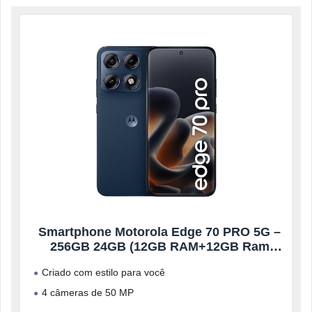
Smartphone Motorola Edge 70 PRO 5G –
256GB 24GB (12GB RAM+12GB Ram
Boost), 4 câmeras de 50MP, Tela 1.5K
Criado com estilo para você
extreme AMOLED 144Hz, Bateria 6500
mAh, IP68/IP69 – Azul Escuro
4 câmeras de 50 MP