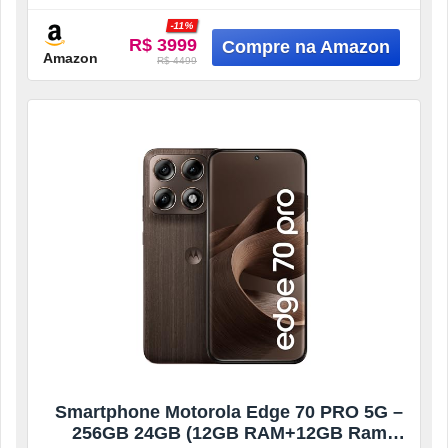
A maior bateria da categoria*
-11%
Brilho e fluidez à máxima
R$ 3999
Amazon
R$ 4499
Smartphone Motorola Edge 70 PRO 5G –
256GB 24GB (12GB RAM+12GB Ram