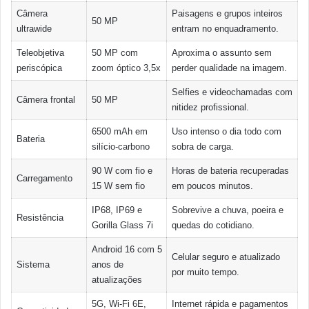
Câmera
Paisagens e grupos inteiros
50 MP
ultrawide
entram no enquadramento.
Teleobjetiva
50 MP com
Aproxima o assunto sem
periscópica
zoom óptico 3,5x
perder qualidade na imagem.
Selfies e videochamadas com
Câmera frontal
50 MP
nitidez profissional.
6500 mAh em
Uso intenso o dia todo com
Bateria
silício-carbono
sobra de carga.
90 W com fio e
Horas de bateria recuperadas
Carregamento
15 W sem fio
em poucos minutos.
IP68, IP69 e
Sobrevive a chuva, poeira e
Resistência
Gorilla Glass 7i
quedas do cotidiano.
Android 16 com 5
Celular seguro e atualizado
Sistema
anos de
por muito tempo.
atualizações
5G, Wi-Fi 6E,
Internet rápida e pagamentos