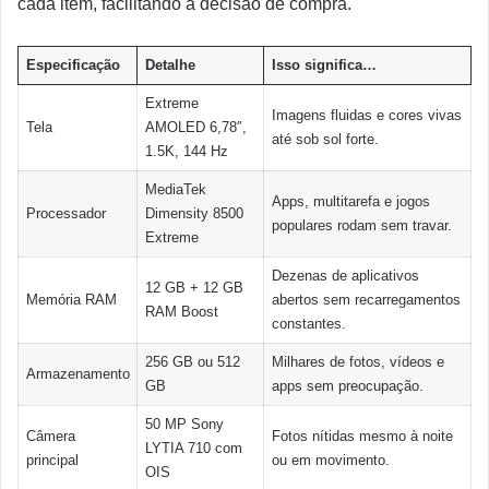
cada item, facilitando a decisão de compra.
Especificação
Detalhe
Isso significa…
Extreme
Imagens fluidas e cores vivas
Tela
AMOLED 6,78″,
até sob sol forte.
1.5K, 144 Hz
MediaTek
Apps, multitarefa e jogos
Processador
Dimensity 8500
populares rodam sem travar.
Extreme
Dezenas de aplicativos
12 GB + 12 GB
Memória RAM
abertos sem recarregamentos
RAM Boost
constantes.
256 GB ou 512
Milhares de fotos, vídeos e
Armazenamento
GB
apps sem preocupação.
50 MP Sony
Câmera
Fotos nítidas mesmo à noite
LYTIA 710 com
principal
ou em movimento.
OIS