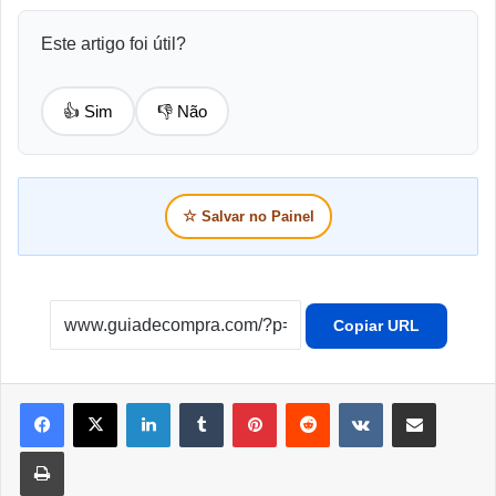
Este artigo foi útil?
👍 Sim
👎 Não
☆
Salvar no Painel
Copiar URL
Linkedin
Tumblr
Pinterest
Reddit
VK
Compartilhar por e-mail
Imprimir