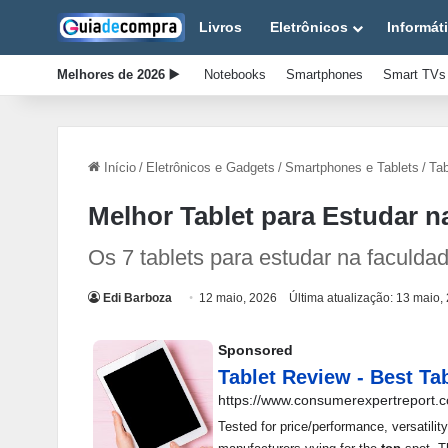
Livros
Eletrônicos
Informát
Melhores de 2026 ▶️
Notebooks
Smartphones
Smart TVs
Início
/
Eletrônicos e Gadgets
/
Smartphones e Tablets
/
Tab
Melhor Tablet para Estudar 
Os 7 tablets para estudar na facul
Edi Barboza
12 maio, 2026
Última atualização: 13 maio,