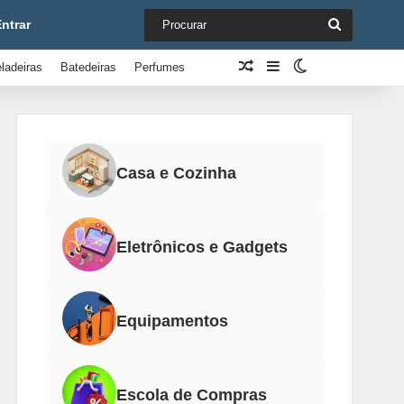
Procurar
ntrar
Artigo aleatório
Barra Lateral
Switch skin
ladeiras
Batedeiras
Perfumes
Casa e Cozinha
Eletrônicos e Gadgets
Equipamentos
Escola de Compras