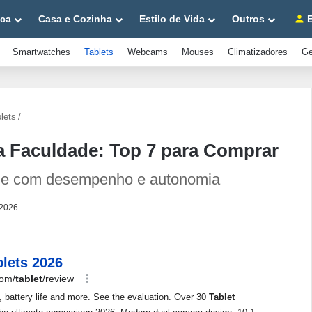
ica
Casa e Cozinha
Estilo de Vida
Outros
E
Smartwatches
Tablets
Webcams
Mouses
Climatizadores
Ge
lets
/
na Faculdade: Top 7 para Comprar
dade com desempenho e autonomia
 2026