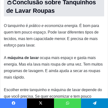
👛Conclusão sobre Tanquinhos
de Lavar Roupas
O tanquinho é
prático e economiza energia
. É bom para
quem tem pouco espaço. Pode lavar diferentes tipos de
tecidos, mas tem capacidade menor. E precisa de mais
esforço para lavar.
A
máquina de lavar
ocupa mais espaço e gasta mais
energia. Mas ela lava mais roupa de uma vez. Tem muitos
programas de lavagem. E ainda ajuda a secar as roupas
mais rápido.
Escolher entre tanquinho e máquina de lavar depende do
que você precisa. Se quer economizar e tem pouco
espaço, vá de tanquinho. Se precisa lavar muita roupa,
Facebook
X
WhatsApp
Telegram