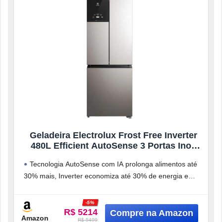
Geladeira Electrolux Frost Free Inverter
480L Efficient AutoSense 3 Portas Inox
Look (IM7S) 127V
Tecnologia AutoSense com IA prolonga alimentos até
30% mais, Inverter economiza até 30% de energia e
filtro TasteGuard elimina odores
-5%
R$ 5214
Amazon
R$ 5499