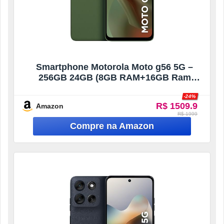
Smartphone Motorola Moto g56 5G –
256GB 24GB (8GB RAM+16GB Ram
Boost) e 50MP Sony Lytia 600 Camera
-24%
Ultrarresistencia militar IP68 + IP69 –
R$ 1509.9
Amazon
Verde
R$ 1999