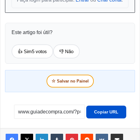
Este artigo foi útil?
👍 Sim
5 votos
👎 Não
☆
Salvar no Painel
Copiar URL
Linkedin
Tumblr
Pinterest
Reddit
VK
Compartilhar por e-mail