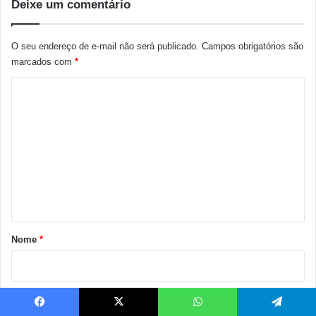
Deixe um comentário
O seu endereço de e-mail não será publicado.
Campos obrigatórios são
marcados com
*
C
o
m
e
n
t
á
r
Nome
*
i
o
*
E-mail
*
Facebook
X
WhatsApp
Telegram