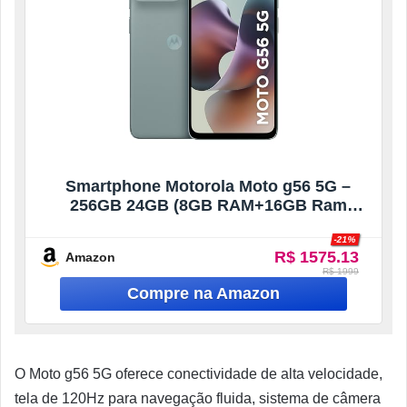
Smartphone Motorola Moto g56 5G –
256GB 24GB (8GB RAM+16GB Ram
Boost) e 50MP Sony Lytia 600 Camera
-21%
Ultrarresistencia militar IP68 + IP69 –
R$ 1575.13
Amazon
Cinza
R$ 1999
O Moto g56 5G oferece conectividade de alta velocidade,
tela de 120Hz para navegação fluida, sistema de câmera