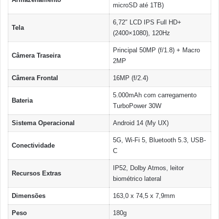
microSD até 1TB)
6,72″ LCD IPS Full HD+
Tela
(2400×1080), 120Hz
Principal 50MP (f/1.8) + Macro
Câmera Traseira
2MP
Câmera Frontal
16MP (f/2.4)
5.000mAh com carregamento
Bateria
TurboPower 30W
Sistema Operacional
Android 14 (My UX)
5G, Wi-Fi 5, Bluetooth 5.3, USB-
Conectividade
C
IP52, Dolby Atmos, leitor
Recursos Extras
biométrico lateral
Dimensões
163,0 x 74,5 x 7,9mm
Peso
180g