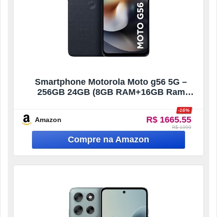
Smartphone Motorola Moto g56 5G –
256GB 24GB (8GB RAM+16GB Ram
Boost) e 50MP Sony Lytia 600 Camera
-16%
Ultrarresistencia militar IP68 + IP69 –
R$ 1665.55
Amazon
Grafite
R$ 1999