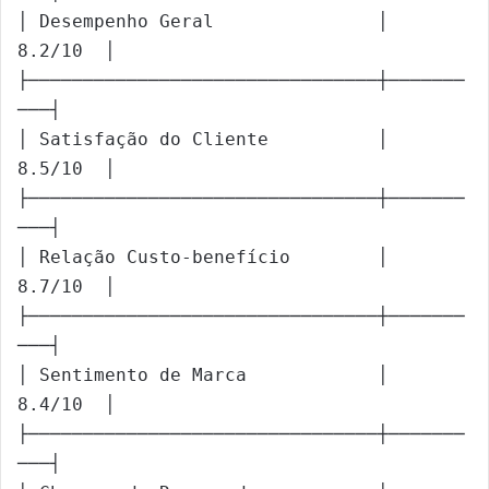
│ Desempenho Geral               │  
8.2/10  │

├────────────────────────────────┼───────
───┤

│ Satisfação do Cliente          │  
8.5/10  │

├────────────────────────────────┼───────
───┤

│ Relação Custo-benefício        │  
8.7/10  │

├────────────────────────────────┼───────
───┤

│ Sentimento de Marca            │  
8.4/10  │

├────────────────────────────────┼───────
───┤
