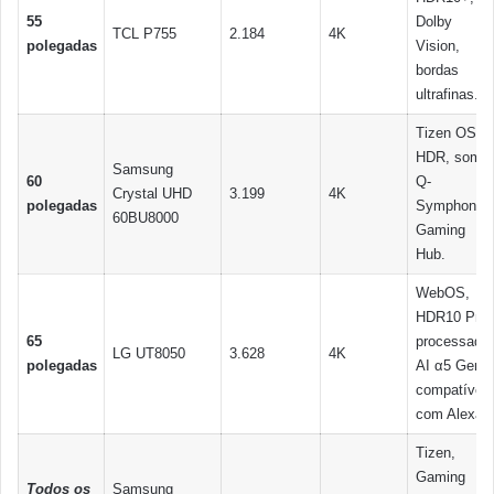
55
Dolby
TCL P755
2.184
4K
polegadas
Vision,
bordas
ultrafinas.
Tizen OS,
HDR, som
Samsung
60
Q-
Crystal UHD
3.199
4K
polegadas
Symphony,
60BU8000
Gaming
Hub.
WebOS,
HDR10 Pro,
65
processador
LG UT8050
3.628
4K
polegadas
AI α5 Gen7,
compatível
com Alexa.
Tizen,
Gaming
Todos os
Samsung