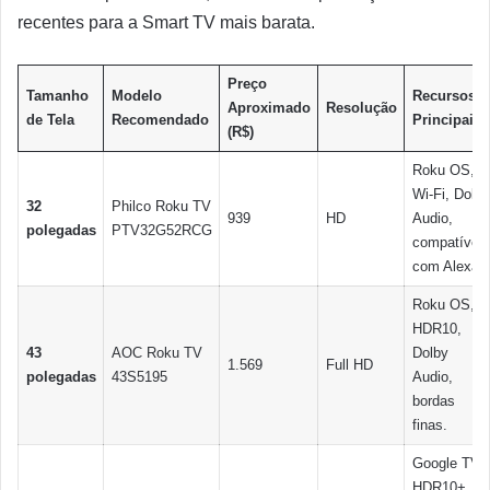
recentes para a Smart TV mais barata.
Preço
Tamanho
Modelo
Recursos
Aproximado
Resolução
de Tela
Recomendado
Principais
(R$)
Roku OS,
Wi-Fi, Dolby
32
Philco Roku TV
939
HD
Audio,
polegadas
PTV32G52RCG
compatível
com Alexa.
Roku OS,
HDR10,
43
AOC Roku TV
Dolby
1.569
Full HD
polegadas
43S5195
Audio,
bordas
finas.
Google TV,
HDR10+,