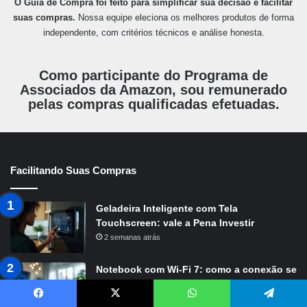
O Guia de Compra foi feito para simplificar sua decisão e facilitar
suas compras.
Nossa equipe eleciona os melhores produtos de forma
independente, com critérios técnicos e análise honesta.
Como participante do Programa de
Associados da Amazon, sou remunerado
pelas compras qualificadas efetuadas.
Facilitando Suas Compras
Geladeira Inteligente com Tela
Touchscreen: vale a Pena Investir
2 semanas atrás
Notebook com Wi-Fi 7: como a conexão se
comporta em home office
2 semanas atrás
Facebook
X
WhatsApp
Telegram