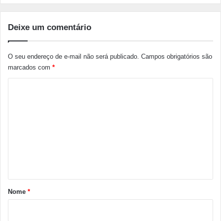
Deixe um comentário
O seu endereço de e-mail não será publicado.
Campos obrigatórios são
marcados com
*
C
o
m
e
n
t
á
r
Nome
*
i
o