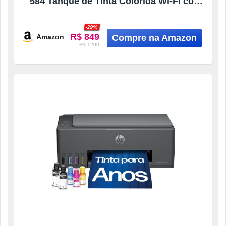
584 Tanque de Tinta Colorida Wi-Fi com
autorreparo, USB – Impressora,
Copiadora e Scanner Cor: ‎Cinza Chumbo
-29%
(5D1C1A)
R$ 849
Amazon
R$ 1200