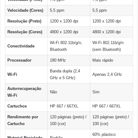
Velocidade (Cores)
5,5 ppm
5,5 ppm
Resolução (Preto)
1200 x 1200 dpi
1200 x 1200 dpi
Resolução (Cores)
4800 x 1200 dpi
4800 x 1200 dpi
Wi-Fi 802.11b/g/n,
Wi-Fi 802.11b/g/n
Conectividade
Bluetooth
(sem Bluetooth)
Processador
180 MHz
Mais rápido
Banda dupla (2,4
Wi-Fi
Apenas 2,4 GHz
GHz e 5 GHz)
Autorrecuperação
Não
Sim
Wi-Fi
Cartuchos
HP 667 / 667XL
HP 667 / 667XL
Rendimento por
120 páginas (preto) /
120 páginas (preto) /
Cartucho
100 (cor)
100 (cor)
60% plástico
Material Reciclado
Padrão