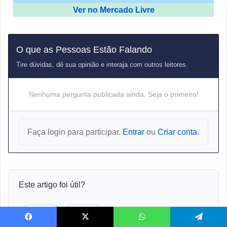
Ver no Mercado Livre
O que as Pessoas Estão Falando
Tire dúvidas, dê sua opinião e interaja com outros leitores.
Nenhuma pergunta publicada ainda. Seja o primeiro!
Faça login para participar.
Entrar
ou
Criar conta
.
Este artigo foi útil?
👍 Sim
👎 Não
Facebook
X
WhatsApp
Telegram