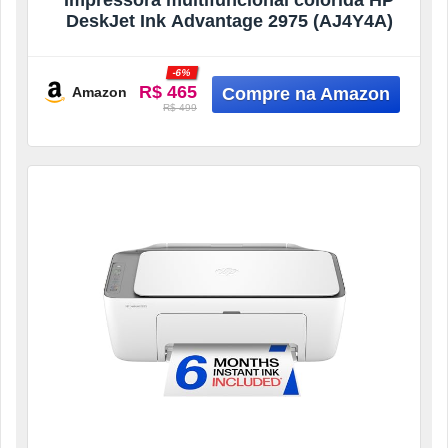
Impressora multifuncional colorida HP
DeskJet Ink Advantage 2975 (AJ4Y4A)
-6%
R$ 465
Amazon
R$ 499