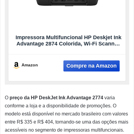
Impressora Multifuncional HP Deskjet Ink
Advantage 2874 Colorida, Wi-Fi Scanner,
USB. Tecnologia de impressão Jato de
Tinta Térmico. Funções: Impressão,
cópia, digitalização. Cor ‎Preta (6W7G2A)
Amazon
O
preço da HP DeskJet Ink Advantage 2774
varia
conforme a loja e a disponibilidade de promoções. O
modelo está disponível no mercado brasileiro com valores
entre R$ 335 e R$ 404, tornando-se uma das opções mais
acessíveis no segmento de impressoras multifuncionais.