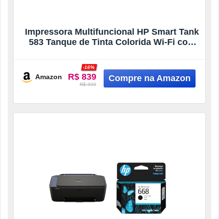
Impressora Multifuncional HP Smart Tank
583 Tanque de Tinta Colorida Wi-Fi com
autorreparo, USB – Impressora,
Copiadora e Scanner Cor: ‎Branco
-16%
(4A8D8A)
R$ 839
Amazon
R$ 999