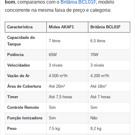
bom
, comparamos com o
Britânia BCL01F
, modelo
concorrente na mesma faixa de preço e categoria:
Característica
Midea AKAF1
Britânia BCL01F
Capacidade do
7 litros
6,5 litros
Tanque
Potência
65W
70W
Velocidades
3 níveis
3 níveis
Vazão de Ar
4.500 m³/h
4.200 m³/h
Área de Cobertura
Até 20m²
Até 18m²
Timer
Até 7,5 horas
Até 7 horas
Controle Remoto
Sim
Sim
Função Ionizadora
Sim
Não
Peso
7,5 kg
8,2 kg