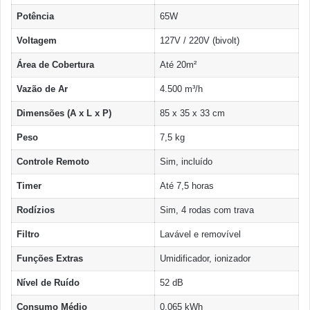
Potência
65W
Voltagem
127V / 220V (bivolt)
Área de Cobertura
Até 20m²
Vazão de Ar
4.500 m³/h
Dimensões (A x L x P)
85 x 35 x 33 cm
Peso
7,5 kg
Controle Remoto
Sim, incluído
Timer
Até 7,5 horas
Rodízios
Sim, 4 rodas com trava
Filtro
Lavável e removível
Funções Extras
Umidificador, ionizador
Nível de Ruído
52 dB
Consumo Médio
0,065 kWh