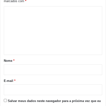
marcados com
*
C
o
m
e
n
t
á
r
Nome
*
i
o
*
E-mail
*
Salvar meus dados neste navegador para a próxima vez que eu