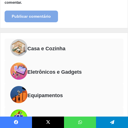
comentar.
Casa e Cozinha
Eletrônicos e Gadgets
Equipamentos
Escola de Compras
Facebook
X
WhatsApp
Telegram