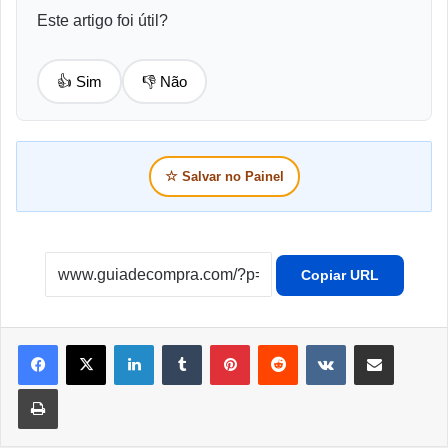
Este artigo foi útil?
👍 Sim
👎 Não
☆
Salvar no Painel
Copiar URL
Linkedin
Tumblr
Pinterest
Reddit
VK
Compartilhar por e-mail
Imprimir