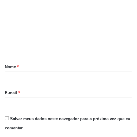
C
o
m
e
n
t
á
r
Nome
*
i
o
*
E-mail
*
Salvar meus dados neste navegador para a próxima vez que eu
comentar.