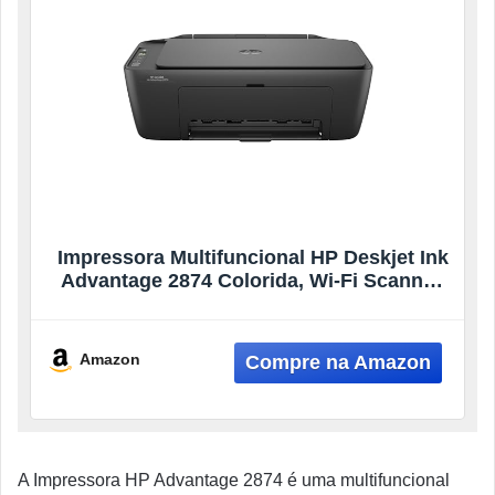
Impressora Multifuncional HP Deskjet Ink
Advantage 2874 Colorida, Wi-Fi Scanner,
USB. Tecnologia de impressão Jato de
Tinta Térmico. Funções: Impressão,
cópia, digitalização. Cor ‎Preta (6W7G2A)
Amazon
A Impressora HP Advantage 2874 é uma multifuncional