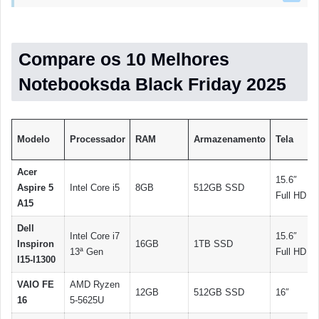
Compare os 10 Melhores
Notebooksda Black Friday 2025
Modelo
Processador
RAM
Armazenamento
Tela
Acer
15.6″
Aspire 5
Intel Core i5
8GB
512GB SSD
Full HD
A15
Dell
Intel Core i7
15.6″
Inspiron
16GB
1TB SSD
13ª Gen
Full HD
I15-I1300
VAIO FE
AMD Ryzen
12GB
512GB SSD
16″
16
5-5625U