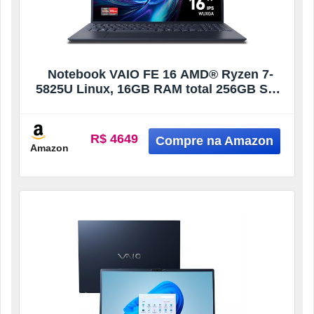
Notebook VAIO FE 16 AMD® Ryzen 7-
5825U Linux, 16GB RAM total 256GB SSD
Tela 16″ IPS WUXGA Antireflexo – Cinza
Grafite – JFE69F11X-BSKU670
R$ 4649
Amazon