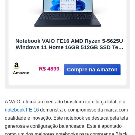
Notebook VAIO FE16 AMD Ryzen 5-5625U
Windows 11 Home 16GB 512GB SSD Tela
16″ IPS WUXGA Antirreflexo – Cinza
Grafite – VJFE69F11X-B0721H
R$ 4899
Amazon
A VAIO retorna ao mercado brasileiro com força total, e o
notebook FE 16
demonstra o compromisso da marca com
qualidade e inovação. Este notebook se destaca pela tela
generosa e configuração balanceada. Este é apontado
como um dos melhores notebooks para comprar na Black