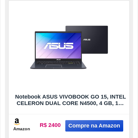
Notebook ASUS VIVOBOOK GO 15, INTEL
CELERON DUAL CORE N4500, 4 GB, 128
GB SSD W11 Home, 15,60″ LED, Star
Black – E510KA-BR808WS
R$ 2400
Amazon