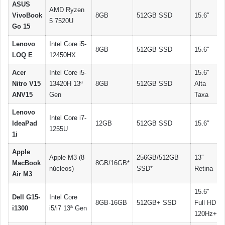
ASUS
AMD Ryzen
VivoBook
8GB
512GB SSD
15.6″
5 7520U
Go 15
Lenovo
Intel Core i5-
8GB
512GB SSD
15.6″
LOQ E
12450HX
Acer
Intel Core i5-
15.6″
Nitro V15
13420H 13ª
8GB
512GB SSD
Alta
ANV15
Gen
Taxa
Lenovo
Intel Core i7-
IdeaPad
12GB
512GB SSD
15.6″
1255U
1i
Apple
Apple M3 (8
256GB/512GB
13″
MacBook
8GB/16GB*
núcleos)
SSD*
Retina
Air M3
15.6″
Dell G15-
Intel Core
8GB-16GB
512GB+ SSD
Full HD
i1300
i5/i7 13ª Gen
120Hz+