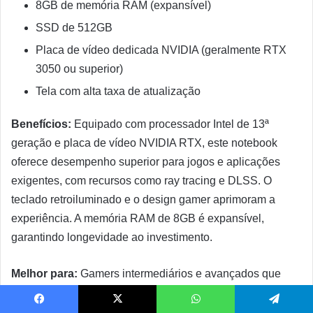
8GB de memória RAM (expansível)
SSD de 512GB
Placa de vídeo dedicada NVIDIA (geralmente RTX
3050 ou superior)
Tela com alta taxa de atualização
Benefícios:
Equipado com processador Intel de 13ª
geração e placa de vídeo NVIDIA RTX, este notebook
oferece desempenho superior para jogos e aplicações
exigentes, com recursos como ray tracing e DLSS. O
teclado retroiluminado e o design gamer aprimoram a
experiência. A memória RAM de 8GB é expansível,
garantindo longevidade ao investimento.
Melhor para:
Gamers intermediários e avançados que
querem jogar títulos modernos com qualidade gráfica
elevada. Também é excelente para criadores de conteúdo
Facebook
X
WhatsApp
Telegram