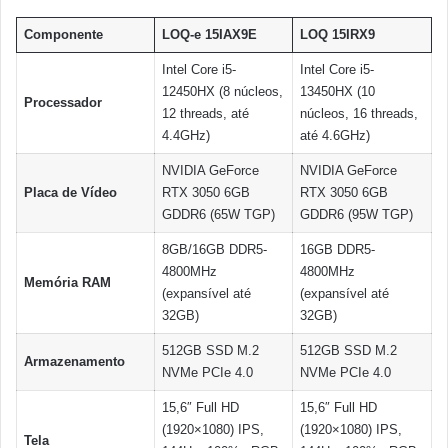
Componente
LOQ-e 15IAX9E
LOQ 15IRX9
Intel Core i5-
Intel Core i5-
12450HX (8 núcleos,
13450HX (10
Processador
12 threads, até
núcleos, 16 threads,
4.4GHz)
até 4.6GHz)
NVIDIA GeForce
NVIDIA GeForce
Placa de Vídeo
RTX 3050 6GB
RTX 3050 6GB
GDDR6 (65W TGP)
GDDR6 (95W TGP)
8GB/16GB DDR5-
16GB DDR5-
4800MHz
4800MHz
Memória RAM
(expansível até
(expansível até
32GB)
32GB)
512GB SSD M.2
512GB SSD M.2
Armazenamento
NVMe PCIe 4.0
NVMe PCIe 4.0
15,6″ Full HD
15,6″ Full HD
(1920×1080) IPS,
(1920×1080) IPS,
Tela