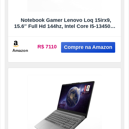
Notebook Gamer Lenovo Loq 15irx9,
15.6″ Full Hd 144hz, Intel Core I5-13450hx,
16gb, 512gb Ssd, Nvidia Rtx 4050, Linux –
83khs00300
R$ 7110
Amazon