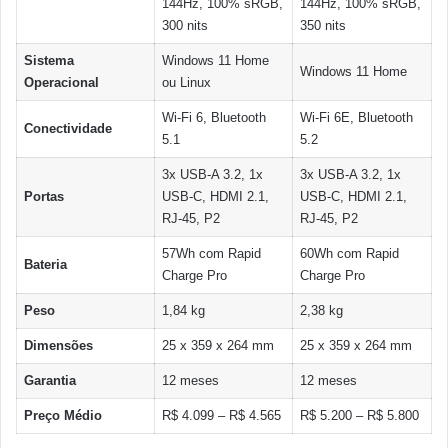
144Hz, 100% sRGB,
144Hz, 100% sRGB,
300 nits
350 nits
Sistema
Windows 11 Home
Windows 11 Home
Operacional
ou Linux
Wi-Fi 6, Bluetooth
Wi-Fi 6E, Bluetooth
Conectividade
5.1
5.2
3x USB-A 3.2, 1x
3x USB-A 3.2, 1x
Portas
USB-C, HDMI 2.1,
USB-C, HDMI 2.1,
RJ-45, P2
RJ-45, P2
57Wh com Rapid
60Wh com Rapid
Bateria
Charge Pro
Charge Pro
Peso
1,84 kg
2,38 kg
Dimensões
25 x 359 x 264 mm
25 x 359 x 264 mm
Garantia
12 meses
12 meses
Preço Médio
R$ 4.099 – R$ 4.565
R$ 5.200 – R$ 5.800