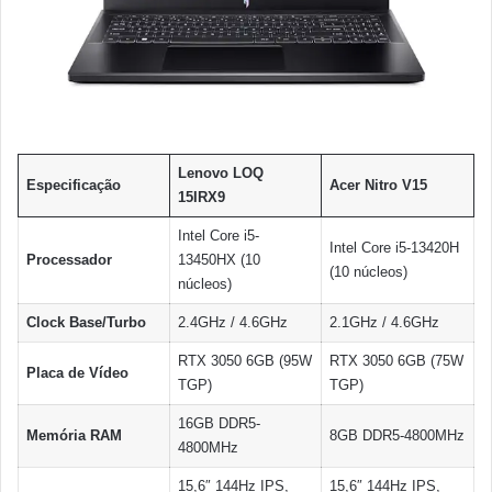
Lenovo LOQ
Especificação
Acer Nitro V15
15IRX9
Intel Core i5-
Intel Core i5-13420H
Processador
13450HX (10
(10 núcleos)
núcleos)
Clock Base/Turbo
2.4GHz / 4.6GHz
2.1GHz / 4.6GHz
RTX 3050 6GB (95W
RTX 3050 6GB (75W
Placa de Vídeo
TGP)
TGP)
16GB DDR5-
Memória RAM
8GB DDR5-4800MHz
4800MHz
15,6″ 144Hz IPS,
15,6″ 144Hz IPS,