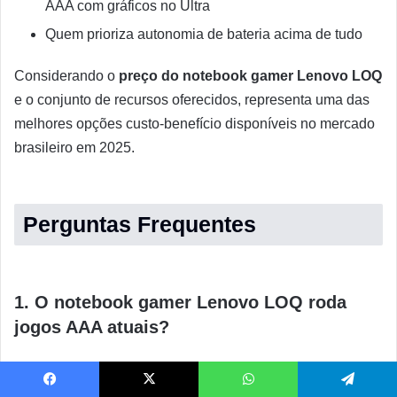
AAA com gráficos no Ultra
Quem prioriza autonomia de bateria acima de tudo
Considerando o
preço do notebook gamer Lenovo LOQ
e o conjunto de recursos oferecidos, representa uma das
melhores opções custo-benefício disponíveis no mercado
brasileiro em 2025.
Perguntas Frequentes
1. O notebook gamer Lenovo LOQ roda
jogos AAA atuais?
Sim, o
notebook gamer Lenovo LOQ
roda todos os
Facebook
X
WhatsApp
Telegram