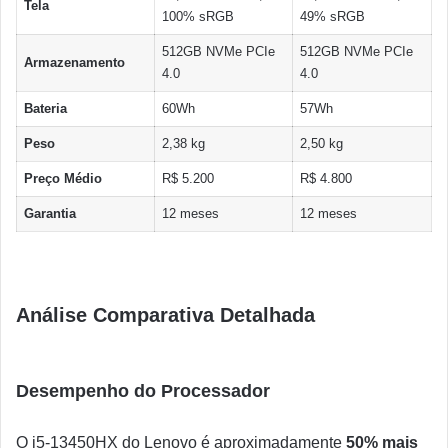
Tela
100% sRGB
49% sRGB
512GB NVMe PCIe
512GB NVMe PCIe
Armazenamento
4.0
4.0
Bateria
60Wh
57Wh
Peso
2,38 kg
2,50 kg
Preço Médio
R$ 5.200
R$ 4.800
Garantia
12 meses
12 meses
Análise Comparativa Detalhada
Desempenho do Processador
O i5-13450HX do Lenovo é aproximadamente
50% mais