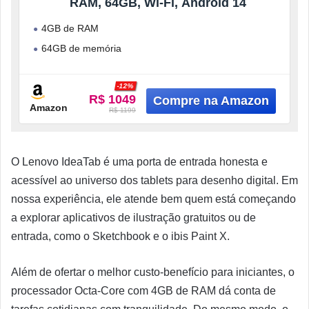
RAM, 64GB, Wi-Fi, Android 14
4GB de RAM
64GB de memória
Android 14
-12%
WiFI 5
R$ 1049
Amazon
Bateria de 5100mAh
R$ 1199
O Lenovo IdeaTab é uma porta de entrada honesta e
acessível ao universo dos tablets para desenho digital. Em
nossa experiência, ele atende bem quem está começando
a explorar aplicativos de ilustração gratuitos ou de
entrada, como o Sketchbook e o ibis Paint X.
Além de ofertar o melhor custo-benefício para iniciantes, o
processador Octa-Core com 4GB de RAM dá conta de