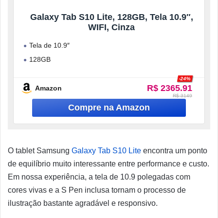
Galaxy Tab S10 Lite, 128GB, Tela 10.9″,
WIFI, Cinza
Tela de 10.9″
128GB
6GB RAM
-24%
R$ 2365.91
Câmera Traseira 8MP
Amazon
R$ 3149
O tablet Samsung
Galaxy Tab S10 Lite
encontra um ponto
de equilíbrio muito interessante entre performance e custo.
Em nossa experiência, a tela de 10.9 polegadas com
cores vivas e a S Pen inclusa tornam o processo de
ilustração bastante agradável e responsivo.