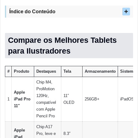
Índice do Conteúdo
Compare os Melhores Tablets
para Ilustradores
#
Produto
Destaques
Tela
Armazenamento
Sistema
Chip M4,
ProMotion
Apple
120Hz,
11″
1
iPad Pro
256GB+
iPadOS
compatível
OLED
11″
com Apple
Pencil Pro
Chip A17
Apple
Pro, leve e
8.3″
iPad