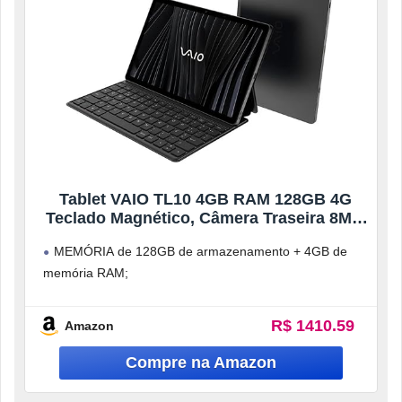
Tablet VAIO TL10 4GB RAM 128GB 4G
Teclado Magnético, Câmera Traseira 8MP,
Bateria de 7000mAh, Tela 10.4” 2K Wifi
MEMÓRIA de 128GB de armazenamento + 4GB de
Dual Band – Preto
memória RAM;
TELA IMERSIVA de 10.4” 2K;
R$ 1410.59
BATERIA DE 7000 mAh com
Amazon