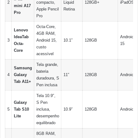
2
compacto,
Liquid
128GB+
iPadOS
mini A17
Apple Pencil
Retina
Pro
Pro
Octa-Core,
Lenovo
4GB RAM,
IdeaTab
Android
3
Android 15,
10.1″
128GB
Octa-
15
custo
Core
acessível
Tela grande,
Samsung
bateria
4
Galaxy
11″
128GB
Android
duradoura, S
Tab A11+
Pen inclusa
Tela 10.9″,
Galaxy
S Pen
5
Tab S10
inclusa,
10.9″
128GB
Android
Lite
desempenho
equilibrado
8GB RAM,