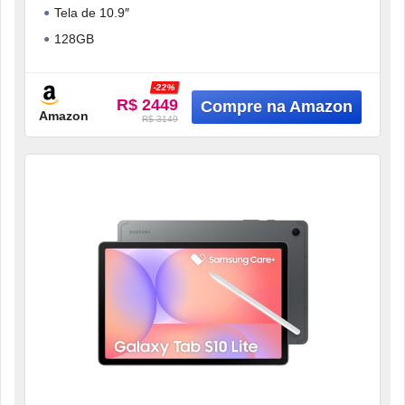
Tela de 10.9″
128GB
6GB RAM
-22%
Câmera Traseira 8MP
R$ 2449
Amazon
R$ 3149