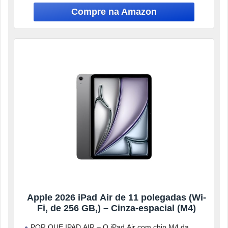
Apple 2026 iPad Air de 11 polegadas (Wi-
Fi, de 256 GB,) – Cinza-espacial (M4)
POR QUE IPAD AIR – O iPad Air com chip M4 da