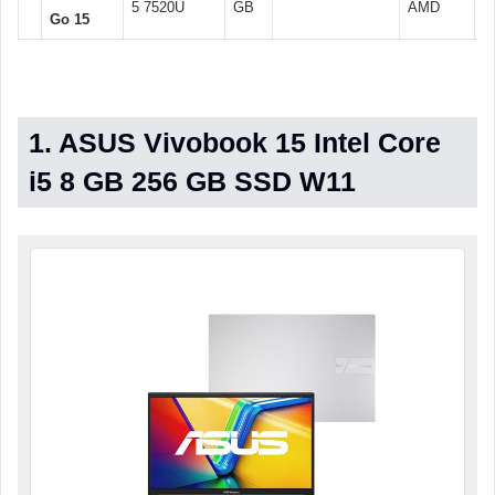
5 7520U
GB
AMD
Go 15
H
1. ASUS Vivobook 15 Intel Core
i5 8 GB 256 GB SSD W11