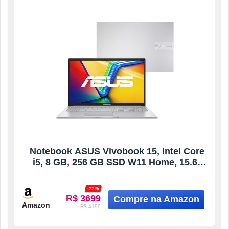
Notebook ASUS Vivobook 15, Intel Core
i5, 8 GB, 256 GB SSD W11 Home, 15.6”
FHD, Cool Silver – X1504VA-NJ1738W
-11%
R$ 3699
Amazon
R$ 4199