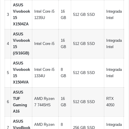
ASUS
1
Vivobook
Intel Core i5
16
Integrada
3
512 GB SSD
Fu
15
1235U
GB
Intel
H
X1504ZA
ASUS
1
Vivobook
16
Integrada
4
Intel Core i5
512 GB SSD
Fu
15
GB
Intel
H
(i5/16GB)
ASUS
1
Vivobook
Intel Core i5
8
Integrada
5
512 GB SSD
Fu
15
1334U
GB
Intel
H
X1504VA
ASUS
1
TUF
AMD Ryzen
16
RTX
6
512 GB SSD
Fu
Gaming
7 7445HS
GB
4050
H
A16
ASUS
1
AMD Ryzen
8
Integrada
7
VivoBook
256 GB SSD
Fu