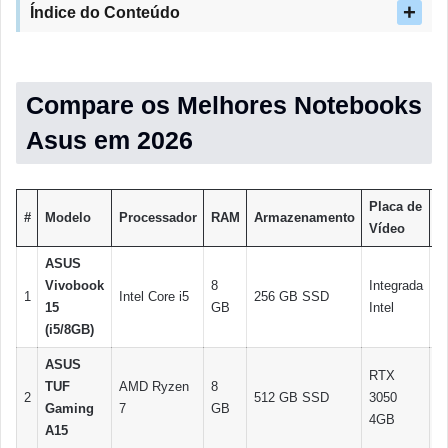
Índice do Conteúdo
Compare os Melhores Notebooks
Asus em 2026
Placa de
#
Modelo
Processador
RAM
Armazenamento
T
Vídeo
ASUS
1
Vivobook
8
Integrada
1
Intel Core i5
256 GB SSD
Fu
15
GB
Intel
H
(i5/8GB)
ASUS
RTX
1
TUF
AMD Ryzen
8
2
512 GB SSD
3050
Fu
Gaming
7
GB
4GB
H
A15