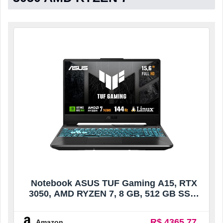
Notebook ASUS TUF Gaming A15, RTX
3050, AMD RYZEN 7, 8 GB, 512 GB SSD,
KeepOS, Tela 15.6” FHD, Graphite Black –
FA506NCR-HN089
R$ 4365.77
Amazon