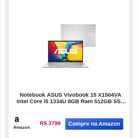
Notebook ASUS Vivobook 15 X1504VA
Intel Core i5 1334U 8GB Ram 512GB SSD
Windows 11 Tela 15,6″ FHD Silver –
NJ1740W
R$ 3799
Amazon