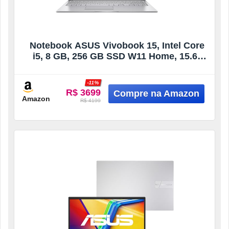
Notebook ASUS Vivobook 15, Intel Core
i5, 8 GB, 256 GB SSD W11 Home, 15.6”
FHD, Cool Silver – X1504VA-NJ1738W
-11%
R$ 3699
Amazon
R$ 4199