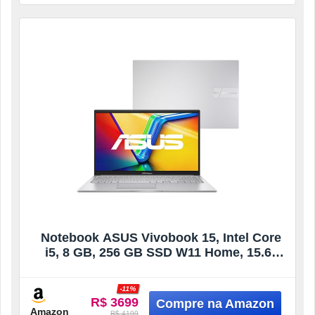
Notebook ASUS Vivobook 15, Intel Core
i5, 8 GB, 256 GB SSD W11 Home, 15.6”
FHD, Cool Silver – X1504VA-NJ1738W
-11%
R$ 3699
Amazon
R$ 4199