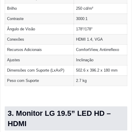
Brilho
250 cd/m²
Contraste
3000:1
Ângulo de Visão
178°/178°
Conexões
HDMI 1.4, VGA
Recursos Adicionais
ComfortView, Antirreflexo
Ajustes
Inclinação
Dimensões com Suporte (LxAxP)
502.6 x 396.2 x 180 mm
Peso com Suporte
2.7 kg
3. Monitor LG 19.5” LED HD –
HDMI