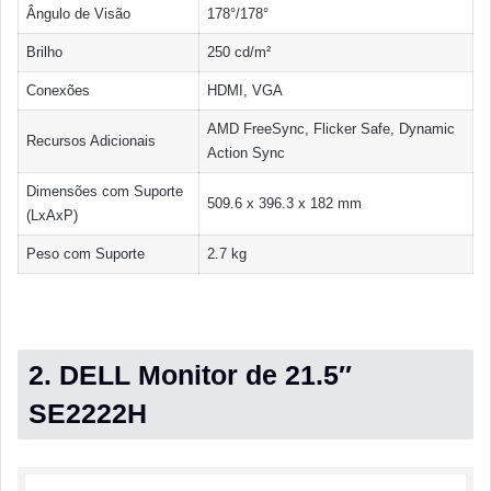
Ângulo de Visão
178°/178°
Brilho
250 cd/m²
Conexões
HDMI, VGA
AMD FreeSync, Flicker Safe, Dynamic
Recursos Adicionais
Action Sync
Dimensões com Suporte
509.6 x 396.3 x 182 mm
(LxAxP)
Peso com Suporte
2.7 kg
2. DELL Monitor de 21.5″
SE2222H