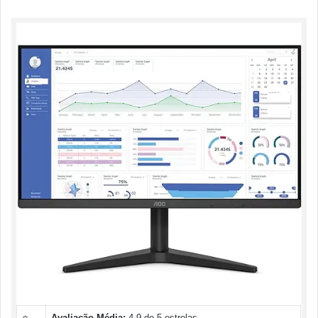
⭐
Avaliação Média:
4.9 de 5 estrelas