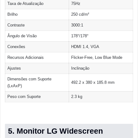
Taxa de Atualização
75Hz
Brilho
250 cd/m²
Contraste
3000:1
Ângulo de Visão
178°/178°
Conexões
HDMI 1.4, VGA
Recursos Adicionais
Flicker-Free, Low Blue Mode
Ajustes
Inclinação
Dimensões com Suporte
492.2 x 380 x 185.8 mm
(LxAxP)
Peso com Suporte
2.3 kg
5. Monitor LG Widescreen