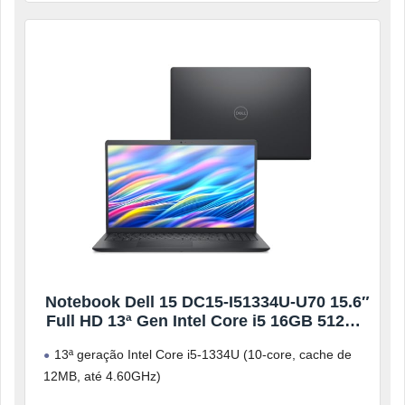
Notebook Dell 15 DC15-I51334U-U70 15.6″
Full HD 13ª Gen Intel Core i5 16GB 512GB
SSD Linux Preto Carbono
13ª geração Intel Core i5-1334U (10-core, cache de
12MB, até 4.60GHz)
SSD de 512GB PCIe NVMe M.2