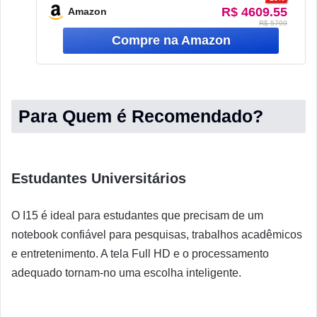
R$ 4609.55
Amazon
512 GB SSD
R$ 5799
Iris Xe
15.6″ Full HD LED
1.55kg
Para Quem é Recomendado?
Estudantes Universitários
O I15 é ideal para estudantes que precisam de um
notebook confiável para pesquisas, trabalhos acadêmicos
e entretenimento. A tela Full HD e o processamento
adequado tornam-no uma escolha inteligente.