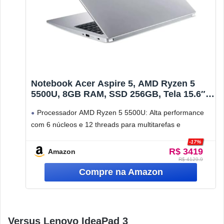
Notebook Acer Aspire 5, AMD Ryzen 5
5500U, 8GB RAM, SSD 256GB, Tela 15.6″
FHD IPS, Prata, A515-45-R1AC
Processador AMD Ryzen 5 5500U: Alta performance
com 6 núcleos e 12 threads para multitarefas e
produtividade sem travamentos.
-17%
R$ 3419
Tela
Amazon
R$ 4129.9
Versus Lenovo IdeaPad 3