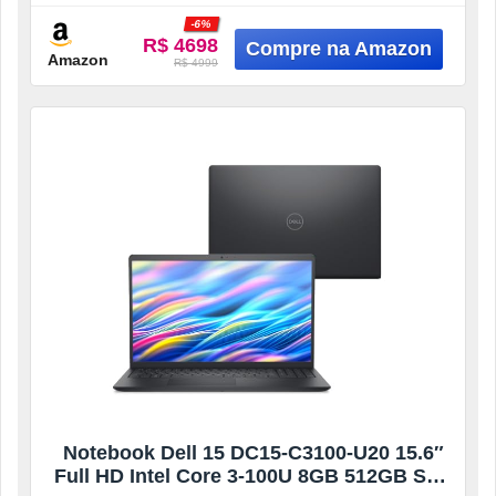
-6%
16GB DDR5 (1x16GB)
R$ 4698
Amazon
R$ 4999
Notebook Dell 15 DC15-C3100-U20 15.6″
Full HD Intel Core 3-100U 8GB 512GB SSD