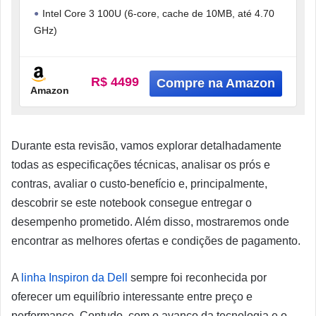
Linux Preto Carbono
Intel Core 3 100U (6-core, cache de 10MB, até 4.70
GHz)
SSD de 512GB PCIe NVMe M.2
8GB DDR5 (1x8GB)
R$ 4499
Amazon
Durante esta revisão, vamos explorar detalhadamente
todas as especificações técnicas, analisar os prós e
contras, avaliar o custo-benefício e, principalmente,
descobrir se este notebook consegue entregar o
desempenho prometido. Além disso, mostraremos onde
encontrar as melhores ofertas e condições de pagamento.
A
linha Inspiron da Dell
sempre foi reconhecida por
oferecer um equilíbrio interessante entre preço e
performance. Contudo, com o avanço da tecnologia e o