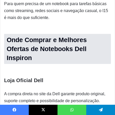
Para quem precisa de um notebook para tarefas básicas
como streaming, redes sociais e navegação casual, o I15
é mais do que suficiente.
Onde Comprar e Melhores
Ofertas de Notebooks Dell
Inspiron
Loja Oficial Dell
A compra direta no site da Dell garante produto original,
suporte completo e possibilidade de personalização.
Frequentemente oferece promoções exclusivas e
condições especiais de pagamento.
Facebook
X
WhatsApp
Telegram