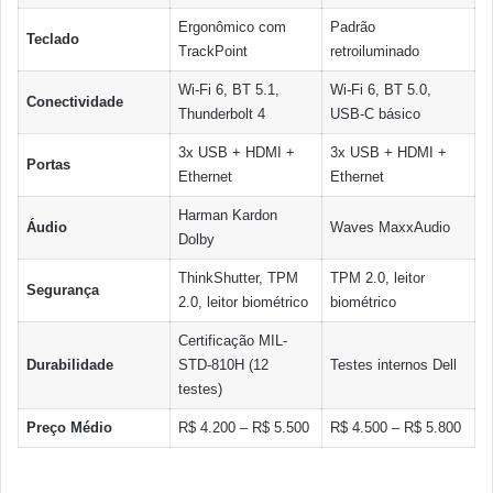
Ergonômico com
Padrão
Teclado
TrackPoint
retroiluminado
Wi-Fi 6, BT 5.1,
Wi-Fi 6, BT 5.0,
Conectividade
Thunderbolt 4
USB-C básico
3x USB + HDMI +
3x USB + HDMI +
Portas
Ethernet
Ethernet
Harman Kardon
Áudio
Waves MaxxAudio
Dolby
ThinkShutter, TPM
TPM 2.0, leitor
Segurança
2.0, leitor biométrico
biométrico
Certificação MIL-
Durabilidade
STD-810H (12
Testes internos Dell
testes)
Preço Médio
R$ 4.200 – R$ 5.500
R$ 4.500 – R$ 5.800