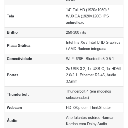
14″ Full HD (1920×1080) /
Tela
WUXGA (1920×1200) IPS
antirreflexo
Brilho
250-300 nits
Intel Iris Xe / Intel UHD Graphics
Placa Gráfica
/ AMD Radeon integrada
Conectividade
Wi-Fi 6/6E, Bluetooth 5.0-5.1
2x USB 3.2, 1x USB-C, 1x HDMI
Portas
2.0/2.1, Ethernet RJ-45, Audio
3.5mm
Thunderbolt 4 (em modelos
Thunderbolt
selecionados)
Webcam
HD 720p com ThinkShutter
Alto-falantes estéreo Harman
Áudio
Kardon com Dolby Audio