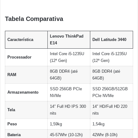
Tabela Comparativa
Lenovo ThinkPad
Característica
Dell Latitude 3440
E14
Intel Core i5-1235U
Intel Core i5-1235U
Processador
(12ª Gen)
(12ª Gen)
8GB DDR4 (até
8GB DDR4 (até
RAM
64GB)
64GB)
SSD 256GB PCIe
SSD 256GB/512GB
Armazenamento
NVMe
PCIe NVMe
14″ Full HD IPS 300
14″ HD/Full HD 220
Tela
nits
nits
Peso
1,59kg
1,54kg
Bateria
45-57Whr (10-12h)
42Whr (8-10h)