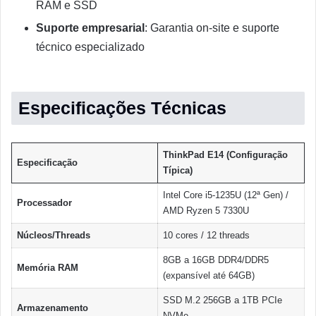
RAM e SSD
Suporte empresarial
: Garantia on-site e suporte
técnico especializado
Especificações Técnicas
ThinkPad E14 (Configuração
Especificação
Típica)
Intel Core i5-1235U (12ª Gen) /
Processador
AMD Ryzen 5 7330U
Núcleos/Threads
10 cores / 12 threads
8GB a 16GB DDR4/DDR5
Memória RAM
(expansível até 64GB)
SSD M.2 256GB a 1TB PCIe
Armazenamento
NVMe