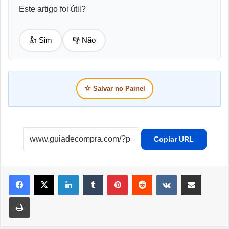
Este artigo foi útil?
👍 Sim
👎 Não
☆
Salvar no Painel
Copiar URL
Linkedin
Tumblr
Pinterest
Reddit
VK
Compartilhar por e-mail
Imprimir