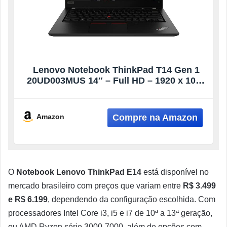
Lenovo Notebook ThinkPad T14 Gen 1
20UD003MUS 14″ – Full HD – 1920 x 1080
– AMD Ryzen 5 PRO 4650U Hexa-core (6
Core) 2,10 GHz – 8 GB RAM – 256 GB SSD
– Preto brilhante – Windows 10 Pro – AMD
Amazon
O
Notebook Lenovo ThinkPad E14
está disponível no
mercado brasileiro com preços que variam entre
R$ 3.499
e R$ 6.199
, dependendo da configuração escolhida. Com
processadores Intel Core i3, i5 e i7 de 10ª a 13ª geração,
ou AMD Ryzen série 3000-7000, além de opções com