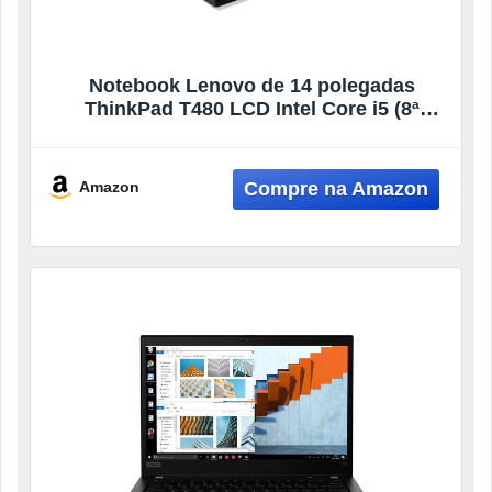
Notebook Lenovo de 14 polegadas
ThinkPad T480 LCD Intel Core i5 (8ª
geração) i5-8350U Quad-core (4 núcleos)
8GB DDR4 SDRAM 256GB SSD in-Plane
Switching (IPS) modelo de tecnologia
Amazon
20L50011US