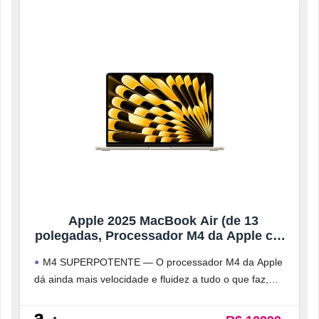
Apple 2025 MacBook Air (de 13
polegadas, Processador M4 da Apple com
CPU 10‑core e GPU 8‑core, 16GB Memória
M4 SUPERPOTENTE — O processador M4 da Apple
unificada, 256 GB) – Luz das estrelas
dá ainda mais velocidade e fluidez a tudo o que faz,
como