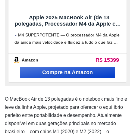
Apple 2025 MacBook Air (de 13
polegadas, Processador M4 da Apple com
CPU 10‑core e GPU 10‑core, 16GB
M4 SUPERPOTENTE — O processador M4 da Apple
Memória unificada, 512 GB) – Azul céu
dá ainda mais velocidade e fluidez a tudo o que faz,
como
R$ 15399
Amazon
O MacBook Air de 13 polegadas é o notebook mais fino e
leve da linha Apple, projetado para oferecer o equilíbrio
perfeito entre portabilidade e desempenho. Atualmente
disponível em duas gerações principais no mercado
brasileiro – com chips M1 (2020) e M2 (2022) – o