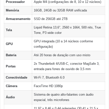
Processador
Apple M4 (configurações de 8, 10 e 12 núcleos)
Memória
16GB, 24GB ou 32GB RAM unificada
Armazenamento
SSD de 256GB até 2TB
Liquid Retina 13,6″, 2560 x 1664, 500 nits, True
Tela
Tone, P3 wide color
GPU integrada (10 a 14 núcleos conforme
GPU
configuração)
Bateria
Até 20 horas de duração com uso misto
2x Thunderbolt 4/USB-C, conector MagSafe 3,
Portas
entrada para fones de ouvido de 3,5 mm
Conectividade
Wi-Fi 7, Bluetooth 6.0
Câmera
FaceTime HD 1080p
Sistema de quatro alto-falantes com áudio
Áudio
espacial, três microfones
11,97 x 8,46 x 0,44 polegadas (30,41 x 21,5 x