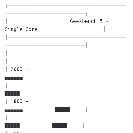
┌────────────────────────────────────────
───────────────────────────┐

│                     Geekbench 5 - 
Single Core                      │

├────────────────────────────────────────
───────────────────────────┤

│                                                                    
│

│ 2000 ┼                                                  
▄▄▄▄▄▄     │

│      │                                                  
█████     │

│ 1800 ┼                                  
▄▄▄▄▄▄           █████     │

│      │                                  
█████           █████     │
