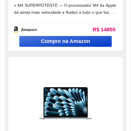
CPU 10‑core e GPU 8‑core, 16GB Memória
M4 SUPERPOTENTE — O processador M4 da Apple
unificada, 256 GB) – Azul céu
dá ainda mais velocidade e fluidez a tudo o que faz,
como
R$ 14855
Amazon