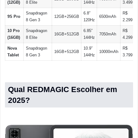
(12GB)
8 Elite
144Hz
3.499
Snapdragon
6.8″
R$
9S Pro
12GB+256GB
6500mAh
8 Gen 3
120Hz
2.299
10 Pro
Snapdragon
6.85″
R$
16GB+512GB
7050mAh
(16GB)
8 Elite
144Hz
4.299
Nova
Snapdragon
10.9″
R$
16GB+512GB
10000mAh
Tablet
8 Gen 3
144Hz
3.799
Qual REDMAGIC Escolher em
2025?