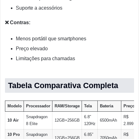
Suporte a acessórios
❌ Contras:
Menos portátil que smartphones
Preço elevado
Limitações para chamadas
Tabela Comparativa Completa
Modelo
Processador
RAM/Storage
Tela
Bateria
Preço
Snapdragon
6.8″
R$
10 Air
12GB+256GB
6500mAh
8 Elite
120Hz
2.899
10 Pro
Snapdragon
6.85″
R$
12GB+256GB
7050mAh