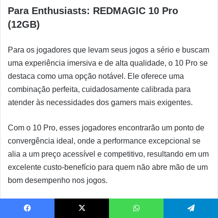
Para Enthusiasts: REDMAGIC 10 Pro
(12GB)
Para os jogadores que levam seus jogos a sério e buscam
uma experiência imersiva e de alta qualidade, o 10 Pro se
destaca como uma opção notável. Ele oferece uma
combinação perfeita, cuidadosamente calibrada para
atender às necessidades dos gamers mais exigentes.
Com o 10 Pro, esses jogadores encontrarão um ponto de
convergência ideal, onde a performance excepcional se
alia a um preço acessível e competitivo, resultando em um
excelente custo-benefício para quem não abre mão de um
bom desempenho nos jogos.
Para Profissionais: REDMAGIC 10 Pro
Facebook
X
WhatsApp
Telegram