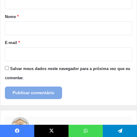
á
r
Nome
*
i
o
*
E-mail
*
Salvar meus dados neste navegador para a próxima vez que eu
comentar.
Casa e Cozinha
Facebook
X
WhatsApp
Telegram