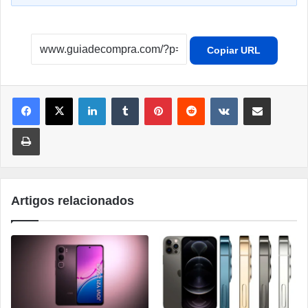
Copiar URL
Linkedin
Tumblr
Pinterest
Reddit
VK
Compartilhar por e-mail
Imprimir
Artigos relacionados