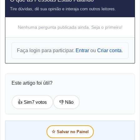
Tire dúvidas, dê sua opinião e interaja com outros leitores.
Nenhuma pergunta publicada ainda. Seja o primeiro!
Faça login para participar.
Entrar
ou
Criar conta
.
Este artigo foi útil?
👍 Sim
7 votos
👎 Não
☆
Salvar no Painel