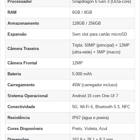
Processador
Snapdragon 6 Gen 3 (Octa-core)
RAM
6GB / 8GB
Armazenamento
128GB / 256GB
Expansão
Sem slot para cartão microSD
Tripla: 50MP (principal) + 12MP
Câmera Traseira
(ultra-wide) + 5MP (macro)
Câmera Frontal
12MP
Bateria
5.000 mAh
Carregamento
45W (carregador incluso)
Sistema Operacional
Android 15 com One UI 7
Conectividade
5G, Wi-Fi 6, Bluetooth 5.3, NFC
Resistência
IP67 (água e poeira)
Cores Disponíveis
Preto, Violeta, Azul
Dimensões
162,9 x 78,1 x 8,2 mm