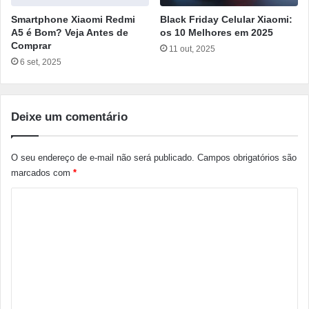
Smartphone Xiaomi Redmi
Black Friday Celular Xiaomi:
A5 é Bom? Veja Antes de
os 10 Melhores em 2025
Comprar
11 out, 2025
6 set, 2025
Deixe um comentário
O seu endereço de e-mail não será publicado.
Campos obrigatórios são
marcados com
*
C
o
m
e
n
t