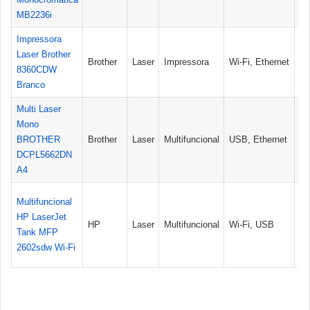
MB2236i
Impressora
Laser Brother
Brother
Laser
Impressora
Wi-Fi, Ethernet
Si
8360CDW
Branco
Multi Laser
Mono
BROTHER
Brother
Laser
Multifuncional
USB, Ethernet
Si
DCPL5662DN
A4
Multifuncional
HP LaserJet
HP
Laser
Multifuncional
Wi-Fi, USB
Si
Tank MFP
2602sdw Wi-Fi