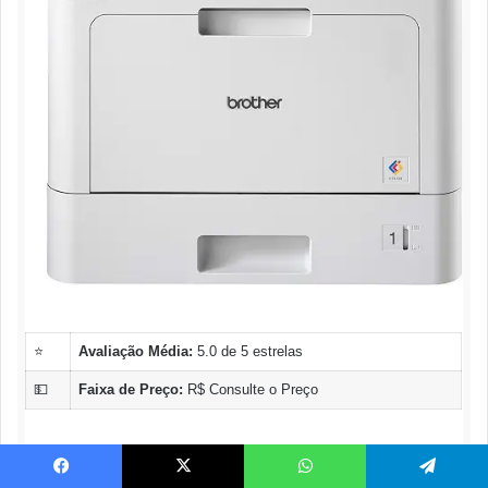
⭐
Avaliação Média:
5.0 de 5 estrelas
💵
Faixa de Preço:
R$ Consulte o Preço
Compre na Amazon
Facebook
X
WhatsApp
Telegram