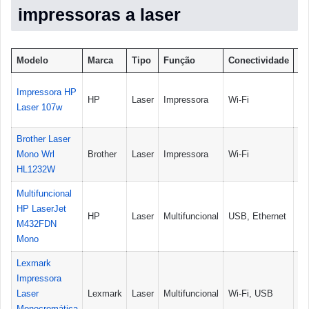
impressoras a laser
Modelo
Marca
Tipo
Função
Conectividade
Du
Impressora HP
HP
Laser
Impressora
Wi-Fi
Nã
Laser 107w
Brother Laser
Mono Wrl
Brother
Laser
Impressora
Wi-Fi
Nã
HL1232W
Multifuncional
HP LaserJet
HP
Laser
Multifuncional
USB, Ethernet
Si
M432FDN
Mono
Lexmark
Impressora
Laser
Lexmark
Laser
Multifuncional
Wi-Fi, USB
Si
Monocromática