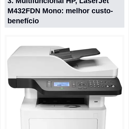
3. Multifuncional HP, LaserJet
M432FDN Mono: melhor custo-
benefício