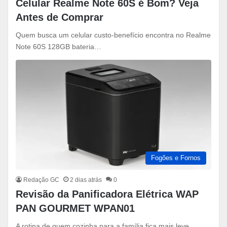
Celular Realme Note 60S é Bom? Veja
Antes de Comprar
Quem busca um celular custo-benefício encontra no Realme
Note 60S 128GB bateria…
Fogões e Fornos
Redação GC
2 dias atrás
0
Revisão da Panificadora Elétrica WAP
PAN GOURMET WPAN01
A rotina de quem cozinha para a família fica mais leve