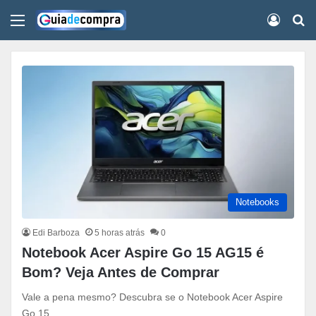
Menu
Conect
Pr
Notebooks
Edi Barboza
5 horas atrás
0
Notebook Acer Aspire Go 15 AG15 é
Bom? Veja Antes de Comprar
Vale a pena mesmo? Descubra se o Notebook Acer Aspire
Go 15…