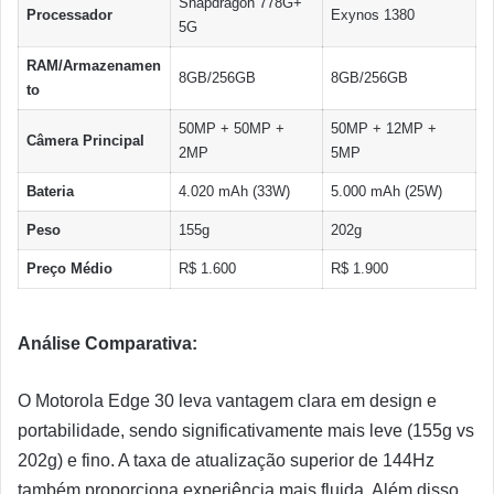
Snapdragon 778G+
Processador
Exynos 1380
5G
RAM/Armazenamen
8GB/256GB
8GB/256GB
to
50MP + 50MP +
50MP + 12MP +
Câmera Principal
2MP
5MP
Bateria
4.020 mAh (33W)
5.000 mAh (25W)
Peso
155g
202g
Preço Médio
R$ 1.600
R$ 1.900
Análise Comparativa:
O Motorola Edge 30 leva vantagem clara em design e
portabilidade, sendo significativamente mais leve (155g vs
202g) e fino. A taxa de atualização superior de 144Hz
também proporciona experiência mais fluida. Além disso,