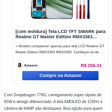
[com moldura] Tela LCD TFT SWARK para
Realme GT Master Edition RMX3363
RMX3360 Substituição de tela LCD com kit
Modelo compatível: apenas para tela LCD Realme GT
de ferramentas de reparo atualizado – Sem
função de impressão digital
Master Edition RMX3363 RMX3360. Certifique-se de
identificar corretamente seu modelo antes de
R$ 256.31
Amazon
Com Snapdragon 778G, carregamento super rápido de
65W e design diferenciado. A tela AMOLED de 120Hz e
câmera de 64MP são destaques. Boa opção para quem