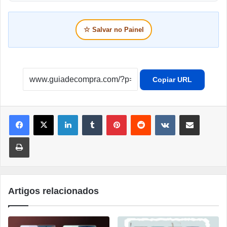
☆
Salvar no Painel
Copiar URL
Linkedin
Tumblr
Pinterest
Reddit
VK
Compartilhar por e-mail
Imprimir
Artigos relacionados