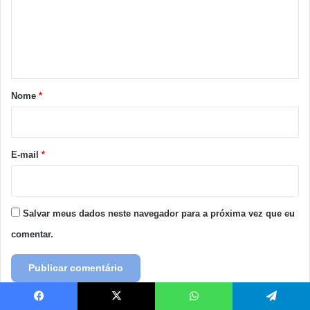
e
n
t
á
r
Nome
*
i
o
*
E-mail
*
Salvar meus dados neste navegador para a próxima vez que eu
comentar.
Facebook
X
WhatsApp
Telegram