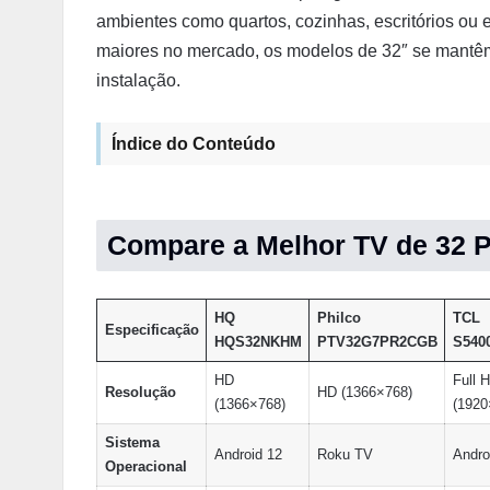
ambientes como quartos, cozinhas, escritórios o
maiores no mercado, os modelos de 32″ se mantêm 
instalação.
Índice do Conteúdo
Compare a Melhor TV de 32 P
HQ
Philco
TCL
Especificação
HQS32NKHM
PTV32G7PR2CGB
S540
HD
Full 
Resolução
HD (1366×768)
(1366×768)
(1920
Sistema
Android 12
Roku TV
Andro
Operacional