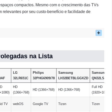
u espaços compactos. Mesmo com o crescimento das TVs
relevantes por seu custo-benefício e facilidade de
olegadas na Lista
LG
Philips
Samsung
Samsung
0AF
32LR651C
32PHG6909/78
LH32BETBLGGXZD
QN32LS03C
HD
HD
Full HD
HD (1366×768)
HD (1366×768)
×1080)
(1366×768)
(1920×1080)
id TV
webOS
Google TV
Tizen
Tizen