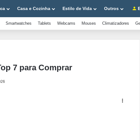
ica
Casa e Cozinha
Estilo de Vida
Outros
E
Smartwatches
Tablets
Webcams
Mouses
Climatizadores
Ge
Top 7 para Comprar
026