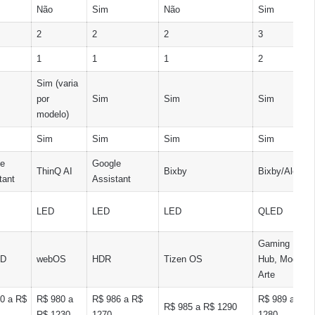
Não
Sim
Não
Sim
2
2
2
3
1
1
1
2
Sim (varia
por
Sim
Sim
Sim
modelo)
Sim
Sim
Sim
Sim
e
Google
ThinQ AI
Bixby
Bixby/Alexa
tant
Assistant
LED
LED
LED
QLED
Gaming
HD
webOS
HDR
Tizen OS
Hub, Modo
Arte
0 a R$
R$ 980 a
R$ 986 a R$
R$ 989 a R$
R$ 985 a R$ 1290
R$ 1230
1270
1280