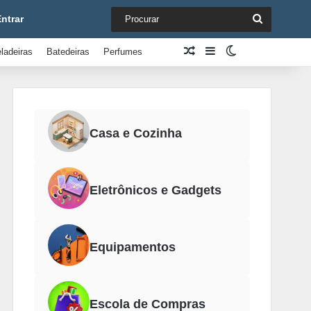
Procurar
ntrar
Artigo aleatório
Barra Lateral
Switch skin
ladeiras
Batedeiras
Perfumes
Casa e Cozinha
Eletrônicos e Gadgets
Equipamentos
Escola de Compras