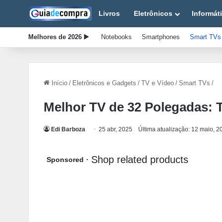
Livros
Eletrônicos
Informát
Melhores de 2026 ▶️
Notebooks
Smartphones
Smart TVs
Início
/
Eletrônicos e Gadgets
/
TV e Vídeo
/
Smart TVs
/
Melhor TV de 32 Polegadas: 
Edi Barboza
25 abr, 2025
Última atualização: 12 maio, 2