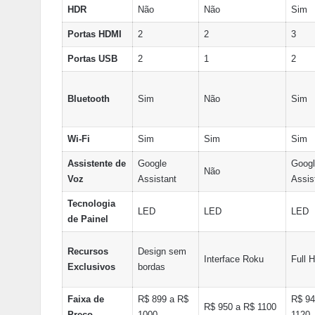
HDR
Não
Não
Sim
Portas HDMI
2
2
3
Portas USB
2
1
2
Bluetooth
Sim
Não
Sim
Wi-Fi
Sim
Sim
Sim
Assistente de
Google
Googl
Não
Voz
Assistant
Assis
Tecnologia
LED
LED
LED
de Painel
Recursos
Design sem
Interface Roku
Full 
Exclusivos
bordas
Faixa de
R$ 899 a R$
R$ 94
R$ 950 a R$ 1100
Preço
1000
1120