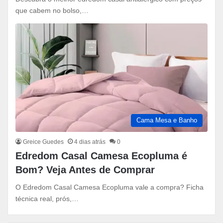
que cabem no bolso,…
Cama Mesa e Banho
Greice Guedes
4 dias atrás
0
Edredom Casal Camesa Ecopluma é
Bom? Veja Antes de Comprar
O Edredom Casal Camesa Ecopluma vale a compra? Ficha
técnica real, prós,…