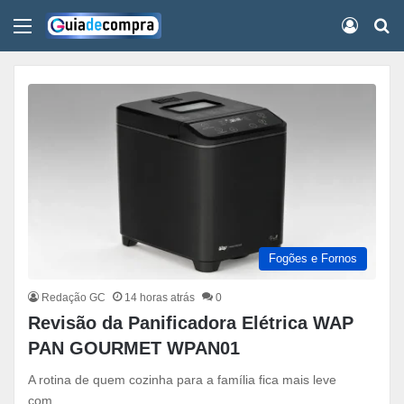
Menu
Conect
Pr
Fogões e Fornos
Redação GC
14 horas atrás
0
Revisão da Panificadora Elétrica WAP
PAN GOURMET WPAN01
A rotina de quem cozinha para a família fica mais leve
com…