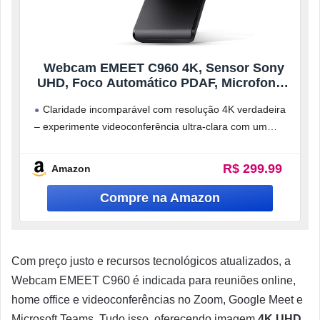
Webcam EMEET C960 4K, Sensor Sony
UHD, Foco Automático PDAF, Microfones
Duplos, Correção de Luz, FOV 73°, Capa
Claridade incomparável com resolução 4K verdadeira
de Privacidade
– experimente videoconferência ultra-clara com um
sensor CMOS EMEET SmartCam C960 4K genuíno.
Sem
R$ 299.99
Amazon
Com preço justo e recursos tecnológicos atualizados, a
Webcam EMEET C960 é indicada para reuniões online,
home office e videoconferências no Zoom, Google Meet e
Microsoft Teams. Tudo isso, oferecendo imagem
4K UHD
,