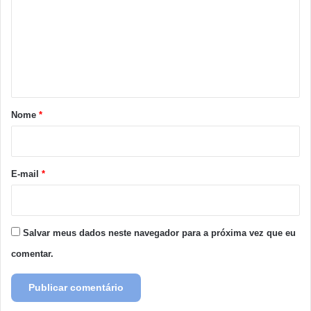
m
e
n
t
á
r
Nome
*
i
o
*
E-mail
*
Salvar meus dados neste navegador para a próxima vez que eu
comentar.