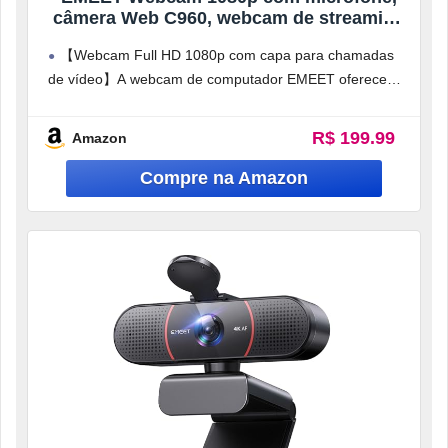
câmera Web C960, webcam de streaming
de 2 microfones, câmera de computador
【Webcam Full HD 1080p com capa para chamadas
FOV de 90°, webcam USB Plug and Play
de vídeo】A webcam de computador EMEET oferece
para chamadas online/conferências,
design e otimização para streaming
R$ 199.99
Amazon