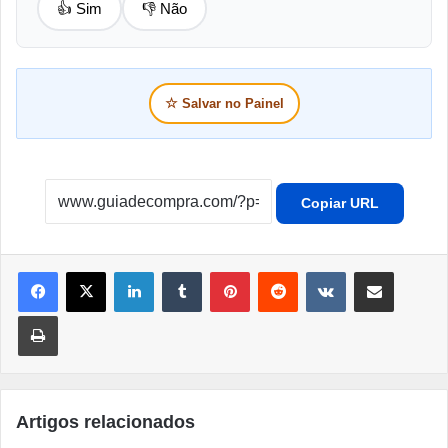
👍 Sim
👎 Não
☆
Salvar no Painel
Copiar URL
Linkedin
Tumblr
Pinterest
Reddit
VK
Compartilhar por e-mail
Imprimir
Artigos relacionados