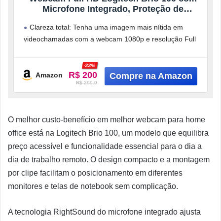
Microfone Integrado, Proteção de
Privacidade, Correção Automática de
Clareza total: Tenha uma imagem mais nítida em
Luz,Câmera Web para Monitor – Grafite
videochamadas com a webcam 1080p e resolução Full
HD 1080p
Equilíbrio automático
-33%
R$ 200
Amazon
R$ 299.9
O melhor custo-benefício em melhor webcam para home
office está na Logitech Brio 100, um modelo que equilibra
preço acessível e funcionalidade essencial para o dia a
dia de trabalho remoto. O design compacto e a montagem
por clipe facilitam o posicionamento em diferentes
monitores e telas de notebook sem complicação.
A tecnologia RightSound do microfone integrado ajusta