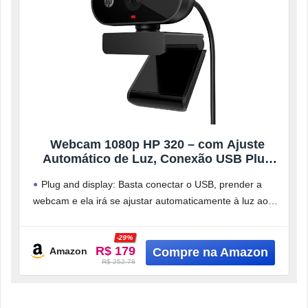
Webcam 1080p HP 320 – com Ajuste
Automático de Luz, Conexão USB Plug
and Play, Ângulo Largo de 66 Graus,
Plug and display: Basta conectar o USB, prender a
Imagem Full HD com Microfone Integrado
webcam e ela irá se ajustar automaticamente à luz ao
e Rotação 360 (53X26AA#ABL)
seu
-29%
R$ 179
Amazon
R$ 252.78