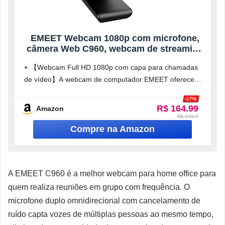
EMEET Webcam 1080p com microfone,
câmera Web C960, webcam de streaming
de 2 microfones, câmera de computador
【Webcam Full HD 1080p com capa para chamadas
FOV de 90°, webcam USB Plug and Play
de vídeo】A webcam de computador EMEET oferece
para chamadas online/conferências,
design e otimização para streaming
-17%
R$ 164.99
Amazon
R$ 198.9
A EMEET C960 é a melhor webcam para home office para
quem realiza reuniões em grupo com frequência. O
microfone duplo omnidirecional com cancelamento de
ruído capta vozes de múltiplas pessoas ao mesmo tempo,