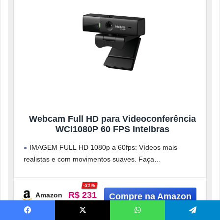
Webcam Full HD para Videoconferência
WCI1080P 60 FPS Intelbras
IMAGEM FULL HD 1080p a 60fps: Vídeos mais
realistas e com movimentos suaves. Faça
videochamadas profissionais ou transmissões ao vivo
-31%
R$ 231
Amazon
R$ 339
Facebook
X
WhatsApp
Telegram