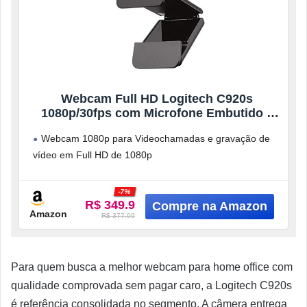
Webcam Full HD Logitech C920s
1080p/30fps com Microfone Embutido e
Tampa de Privacidade para
Webcam 1080p para Videochamadas e gravação de
Zoom/Teams/Meet ou até Criação de
vídeo em Full HD de 1080p
conteúdo – Preto
Câmera web com foco automático em HD
-7%
R$ 349.9
Amazon
R$ 377.09
Para quem busca a melhor webcam para home office com
qualidade comprovada sem pagar caro, a Logitech C920s
é referência consolidada no segmento. A câmera entrega