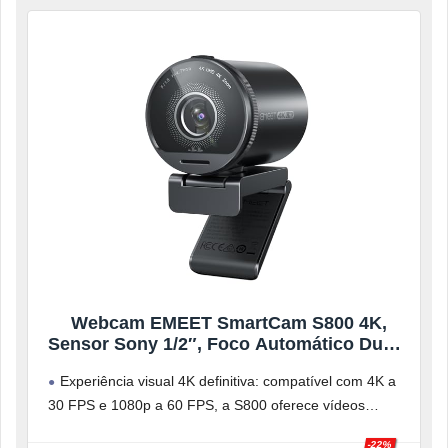
Webcam EMEET SmartCam S800 4K,
Sensor Sony 1/2″, Foco Automático Duplo
PDAF e ToF, 1080p 60FPS, 2 Microfones
Experiência visual 4K definitiva: compatível com 4K a
com Cancelamento de Ruído
30 FPS e 1080p a 60 FPS, a S800 oferece vídeos
uniformes
-22%