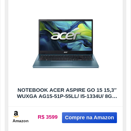
NOTEBOOK ACER ASPIRE GO 15 15,3″
WUXGA AG15-51P-55LL/ I5-1334U/ 8GB/
256GB/ WIN 11 HOME
R$ 3599
Amazon