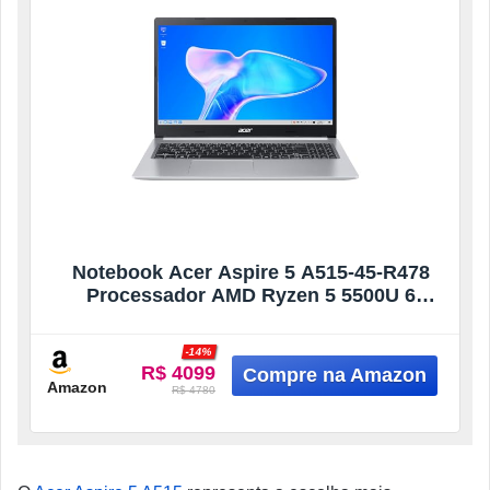
Notebook Acer Aspire 5 A515-45-R478
Processador AMD Ryzen 5 5500U 6
núcleos Memória RAM 16Gb DDR4 SSD
NVMe 512Gb Tela de 15.6” Resolução Full
-14%
HD Ângulo 45º Proporção 16:9 Linux
R$ 4099
Gutta
Amazon
R$ 4780