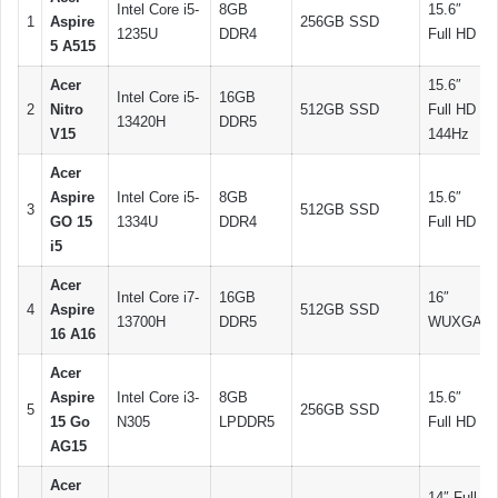
Intel Core i5-
8GB
15.6″
1
Aspire
256GB SSD
1235U
DDR4
Full HD
5 A515
Acer
15.6″
Intel Core i5-
16GB
2
Nitro
512GB SSD
Full HD
13420H
DDR5
V15
144Hz
Acer
Aspire
Intel Core i5-
8GB
15.6″
3
512GB SSD
GO 15
1334U
DDR4
Full HD
i5
Acer
Intel Core i7-
16GB
16″
4
Aspire
512GB SSD
13700H
DDR5
WUXGA
16 A16
Acer
Aspire
Intel Core i3-
8GB
15.6″
5
256GB SSD
15 Go
N305
LPDDR5
Full HD
AG15
Acer
14″ Full