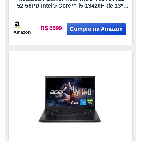
52-56PD Intel® Core™ i5-13420H de 13ªG
8GB RAM 512GB SSD RTX4050 Windows
11 15.6”
R$ 6599
Amazon