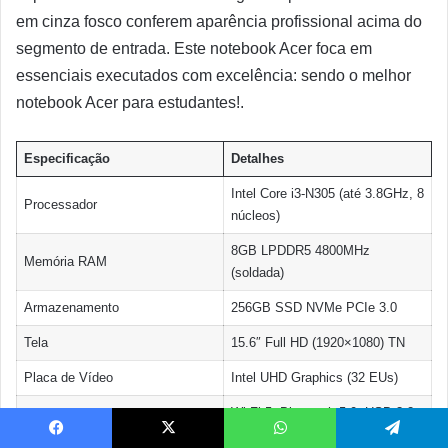
em cinza fosco conferem aparência profissional acima do
segmento de entrada. Este notebook Acer foca em
essenciais executados com excelência: sendo o melhor
notebook Acer para estudantes!.
Especificação
Detalhes
Intel Core i3-N305 (até 3.8GHz, 8
Processador
núcleos)
8GB LPDDR5 4800MHz
Memória RAM
(soldada)
Armazenamento
256GB SSD NVMe PCIe 3.0
Tela
15.6″ Full HD (1920×1080) TN
Placa de Vídeo
Intel UHD Graphics (32 EUs)
Wi-Fi 5, Bluetooth 5.0, USB 3.2,
Conectividade
HDMI 1.4
Facebook
X
WhatsApp
Telegram