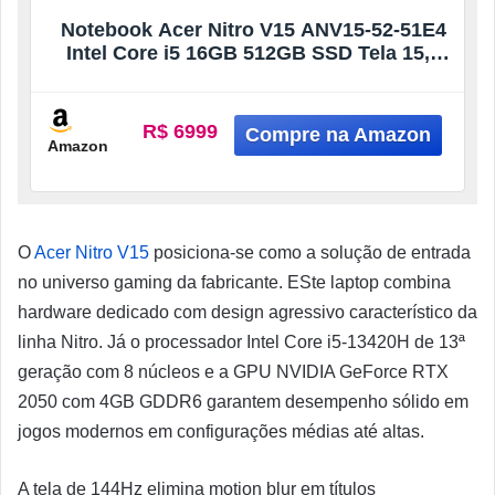
Notebook Acer Nitro V15 ANV15-52-51E4
Intel Core i5 16GB 512GB SSD Tela 15,6
Led IPS 165Hz (RTX 4050) FHD Windows
11
R$ 6999
Amazon
O
Acer Nitro V15
posiciona-se como a solução de entrada
no universo gaming da fabricante. ESte laptop combina
hardware dedicado com design agressivo característico da
linha Nitro. Já o processador Intel Core i5-13420H de 13ª
geração com 8 núcleos e a GPU NVIDIA GeForce RTX
2050 com 4GB GDDR6 garantem desempenho sólido em
jogos modernos em configurações médias até altas.
A tela de 144Hz elimina motion blur em títulos