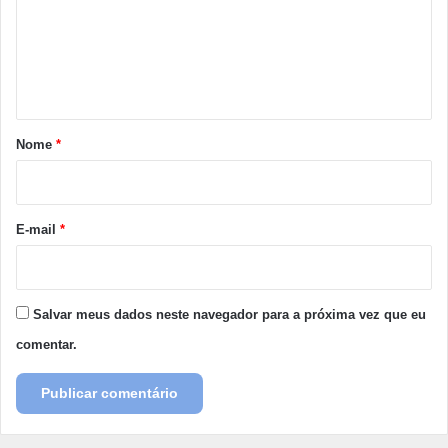
e
n
t
á
r
Nome
*
i
o
*
E-mail
*
Salvar meus dados neste navegador para a próxima vez que eu
comentar.