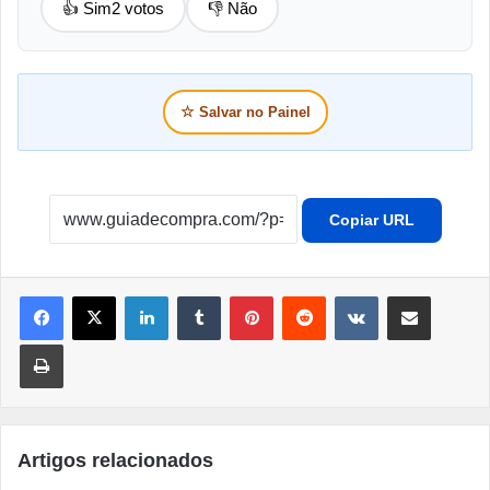
👍 Sim
2 votos
👎 Não
☆
Salvar no Painel
Copiar URL
Linkedin
Tumblr
Pinterest
Reddit
VK
Compartilhar por e-mail
Imprimir
Artigos relacionados