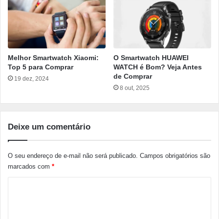
Melhor Smartwatch Xiaomi:
O Smartwatch HUAWEI
Top 5 para Comprar
WATCH é Bom? Veja Antes
de Comprar
19 dez, 2024
8 out, 2025
Deixe um comentário
O seu endereço de e-mail não será publicado.
Campos obrigatórios são
marcados com
*
C
o
m