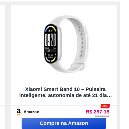
Xiaomi Smart Band 10 – Pulseira
inteligente, autonomia de até 21 dias,
tela AMOLED de 1,72″, taxa de
-9%
atualização de 60 Hz, 5 ATM, sensor de
R$ 287.18
Amazon
frequência cardíaca, app Mi Fitness,
R$ 315.81
cor prata (versão ES)