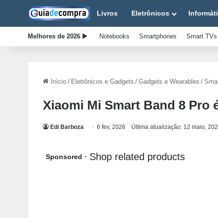
Livros
Eletrônicos
Informát
Melhores de 2026 ▶️
Notebooks
Smartphones
Smart TVs
Início
/
Eletrônicos e Gadgets
/
Gadgets e Wearables
/
Smar
Xiaomi Mi Smart Band 8 Pro 
Edi Barboza
6 fev, 2026
Última atualização: 12 maio, 20