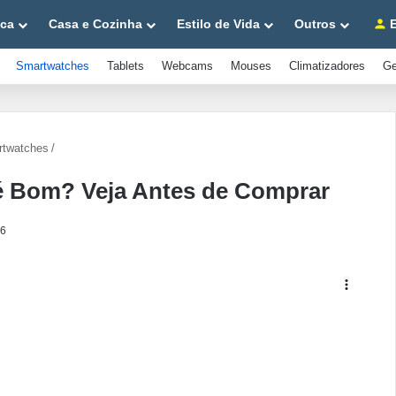
ica
Casa e Cozinha
Estilo de Vida
Outros
E
Smartwatches
Tablets
Webcams
Mouses
Climatizadores
Ge
twatches
/
é Bom? Veja Antes de Comprar
26