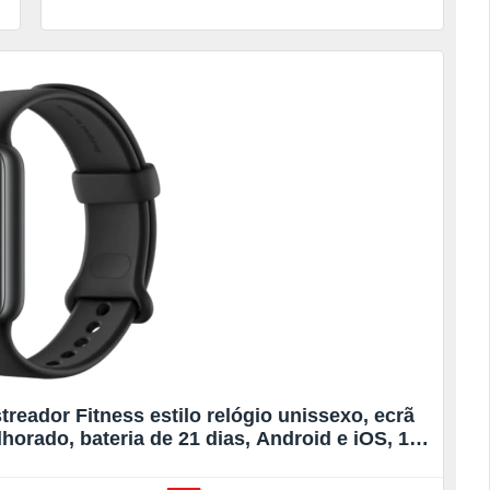
eador Fitness estilo relógio unissexo, ecrã
orado, bateria de 21 dias, Android e iOS, 150
NSS, 5ATM, preto