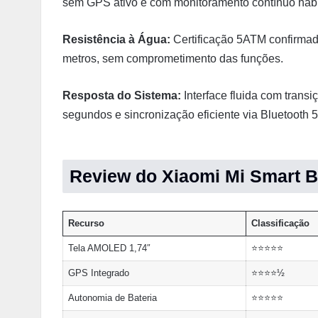
sem GPS ativo e com monitoramento contínuo habi
Resistência à Água:
Certificação 5ATM confirmad
metros, sem comprometimento das funções.
Resposta do Sistema:
Interface fluida com transi
segundos e sincronização eficiente via Bluetooth 5
Review do Xiaomi Mi Smart B
Recurso
Classificação
Tela AMOLED 1,74″
⭐⭐⭐⭐⭐
GPS Integrado
⭐⭐⭐⭐½
Autonomia de Bateria
⭐⭐⭐⭐⭐