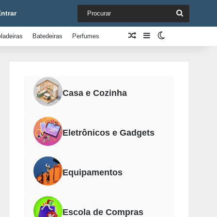
Procurar
ntrar
Artigo aleatório
Barra Lateral
Switch skin
ladeiras
Batedeiras
Perfumes
Casa e Cozinha
Eletrônicos e Gadgets
Equipamentos
Escola de Compras